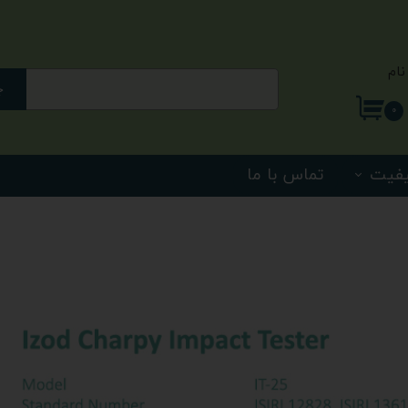
نام
ج
ری من
۰
اژه
یفیت
تماس با ما
اب کاربری