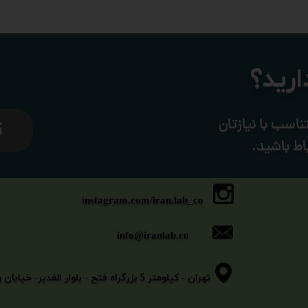
​​​​​​
ناسب با نیازتان
ت
اط باشید.
i
nstagram.com/iran.lab_co
info@iranlab.co
​​​​​​​تهران - کیلومتر 5 بزرگراه فتح - بلوار الغدیر- خیابان وثوقی - خیابان بیگلو - پلاک 11