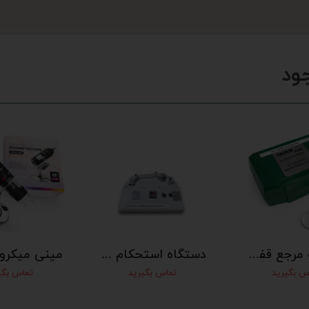
ود
اتصالات مرجع قفل شونده ساده با شیب 6%
دستگاه استحکام سرسوزن در برابر خمش
س بگیرید
تماس بگیرید
تماس بگی