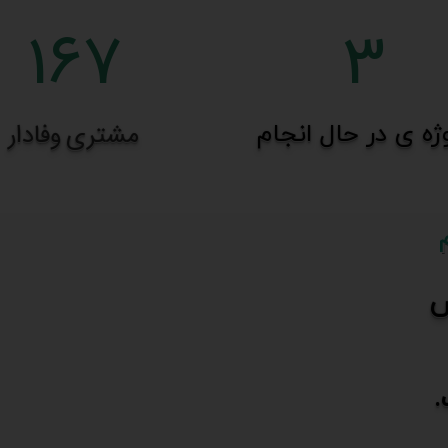
3
167
مشتری وفادار
ژه ی در حال انجام
ص
.