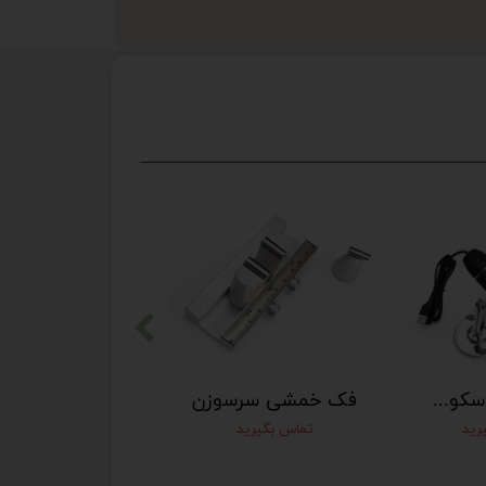
مینی میکروسکوپ دیجیتال کنترل ابعادی سر سوزن ها
فک خمشی سرسوزن
رید
تماس بگیرید