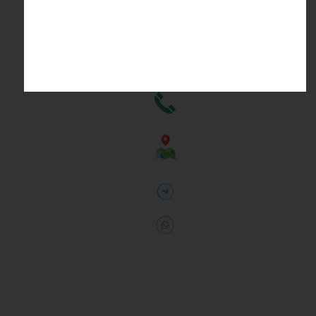
​واحد مالی 88251958-021
واحد فروش
66808218- 021
0919-4045704
​​​​​​​