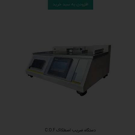
افزودن به سبد خرید
دستگاه ضریب اصطکاک C.O.F