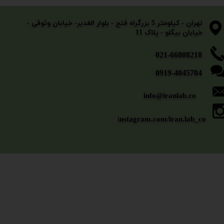
​​​​​​​تهران - کیلومتر 5 بزرگراه فتح - بلوار الغدیر- خیابان وثوقی -
خیابان بیگلو - پلاک 11
​​​​​021-66808218
0919-4045704
info@iranlab.co
i
nstagram.com/iran.lab_co