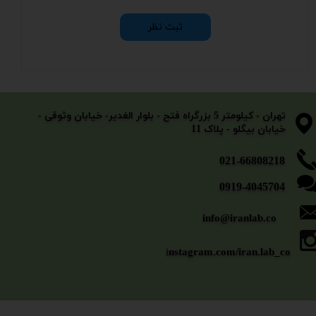
ثبت نظر
​​​​​​​تهران - کیلومتر 5 بزرگراه فتح - بلوار الغدیر- خیابان وثوقی -
خیابان بیگلو - پلاک 11
​​​​​021-66808218
0919-4045704
info@iranlab.co
i
nstagram.com/iran.lab_co