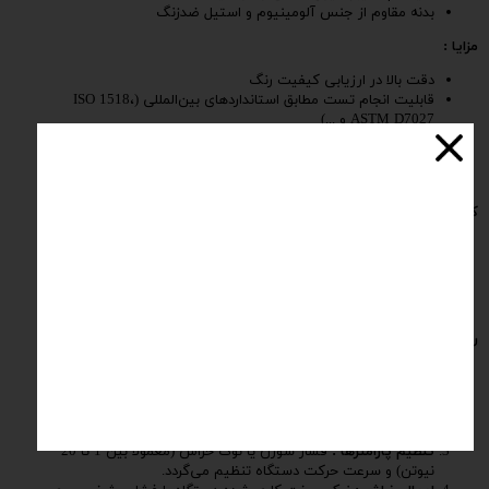
بدنه مقاوم از جنس آلومینیوم و استیل ضدزنگ
مزایا :
دقت بالا در ارزیابی کیفیت رنگ
قابلیت انجام تست مطابق استانداردهای بین‌المللی (ISO 1518،
ASTM D7027 و ...)
طراحی مستحکم و عمر طولانی دستگاه
سهولت استفاده و تنظیم برای اپراتورها
مناسب برای رنگ‌های متنوع (خودرویی ، صنعتی ، ساختمانی و ...)
کاربردها :
بررسی مقاومت رنگ خودرو در برابر خراش و سایش
تست کیفیت رنگ در لوازم خانگی و تجهیزات فلزی
ارزیابی پوشش‌ های صنعتی و دریایی در شرایط سخت محیطی
استفاده در آزمایشگاه‌ های کنترل کیفیت کارخانه‌ های رنگ و پوشش
روش انجام آزمون :
آماده‌سازی نمونه :
سطح نمونه رنگ‌ آمیزی‌ شده باید تمیز، خشک و
بدون آلودگی باشد.
نصب نمونه روی دستگاه :
نمونه به‌طور محکم در محل نگهدارنده
دستگاه قرار داده می‌شود تا هنگام آزمون حرکت نکند.
تنظیم پارامترها :
فشار سوزن یا نوک خراش (معمولاً بین 1 تا 20
نیوتن) و سرعت حرکت دستگاه تنظیم می‌گردد.