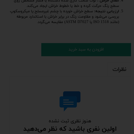
اعمال خراش :
نوک سخت‌ کاری‌ شده دستگاه با فشار مشخص روی
سطح رنگ حرکت کرده و خط یا خطوط خراش ایجاد می‌کند.
ارزیابی نتیجه:
سطح خراش‌ خورده با چشم غیرمسلح یا میکروسکوپ
بررسی می‌شود و مقاومت رنگ در برابر خراش با استاندارد مربوطه
(مانند ISO 1518 یا ASTM D7027) مقایسه می‌گردد.
افزودن به سبد خرید
نظرات
هنوز نظری ثبت نشده
اولین نفری باشید که نظر می‌دهید