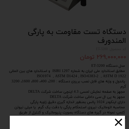
دستگاه تست مقاومت به پارگی
المندورف
کد محصول: ET-3200
۲۶۹,۰۰۰,۰۰۰ تومان
مدل دستگاه ET-3200
مطابق استاندارد ملی ایران به شماره ISIRI 1297 و استاندارد های بین المللی
ISO1974 , ASTM D1424 , ISO-6383-2 , ASTM D 1922
پاندول و وزنه های قابل نصب برروی دستگاه : 200، 400، 800، 1600، 3200
گرم
مجهز به صفحه نمایش لمسی 4.3 اینچی ساخت شرکت DELTA
مجهز به پی ال سی داخلی ساخت شرکت DELTA
دارای اینکودر 1024 پالس بمنظور اندازه گیری دقیق زاویه پارگی
محاسبه اتوماتیک نیروی استحکام پارگی با دقت یک گرم یا میلی نیوتن
کلمپ نمونه در گیره های دستگاه بصورت پنیوماتیک و کنترل از طریق
نمایشگر
جک های پنوماتیک دستگاه ساخت شرکت CKD ژاپن
مجهز به تیغه برش نمونه به عمق 20 میلیمتر بهمراه سوییچ سیگنال