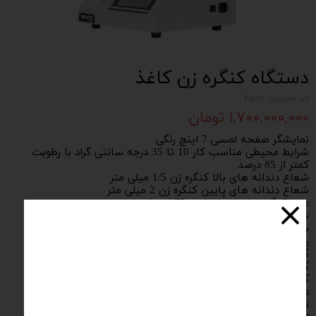
دستگاه کنگره زن کاغذ
کد محصول: Fluter
۱,۷۰۰,۰۰۰,۰۰۰ تومان
نمایشگر صفحه لمسی 7 اینچ رنگی
شرایط محیطی مناسب کار 10 تا 35 درجه سانتی گراد با رطوبت
کمتر از 85 درصد
شعاع دندانه های بالا کنگره زن 1/5 میلی متر
شعاع دندانه های پایین کنگره زن 2 میلی متر
عمق کنگره های ایجاد شده 4/75 میلی متر
شکل دندانه ها تایپ A
سرعت چرخش 4/5 دور بر دقیقه
رزولیشن اندازه گیری دما 1 درجه سنتی گراد
گستره تنظیمی دما دستگاه از دمای محیط تا 200 درجه سانتی
گراد
گستره نیروی اعمالی بر روی دنده ها 49 تا 108 نیوتن
دمای تنظیمی استاندارد برای دستگاه 175 درجه سانتی گراد
تغذیه مصرفی دستگاه 220 ولت AC با حداکثر توان 2000 وات