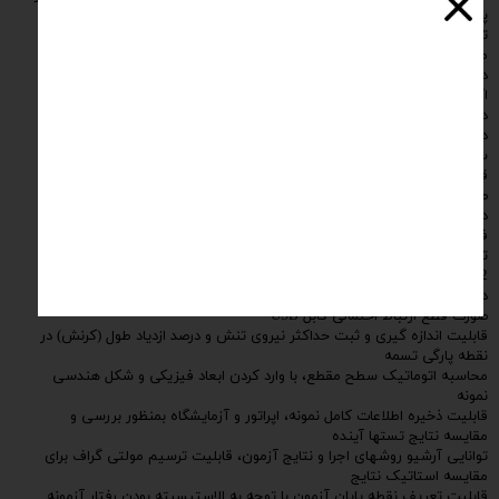
پیش تعیین شده
توانایی آرشیو روشهای اجرا و نتایج آزمون، قابلیت ترسیم مولتی گراف برای
مقایسه استاتیک نتایج
دارای بخش کالیبراسیون برای تنظیم پارامترهای 2 لودسل و یک عدد
اکستنسیومتر و سرعتهای حرکتی
دارای قابلیت Go to position برای اتصال دقیق تر نمونه بین فکهای دستگاه
دارای قابلیت برگشت سریع فک متحرک به نقطه اولیه شروع آزمون با
سرعت قابل تغییر
قابلیت ذخیره نتایج آزمون در قالب فایلWORD و تهیه تصویرJPEG از
صفحه گزارش آزمون
دارای قابلیت ذخیره اطلاعات خام آزمون (نیرو و جابجایی) در قالب
فایل EXCEL
توانایی محاسبه و ثبت کلیه نقاط تسلیم،حداکثر تنش با واحدهای Kg , N
,N/mm2 , Kg/cm2 و الانگیشن با واحدهایmm, %
دارای سیستم Watchdog و عمل کردن Electronic Emergency Stop در
صورت قطع ارتباط احتمالی کابل USB
قابلیت اندازه گیری و ثبت حداکثر نیروی تنش و درصد ازدیاد طول (کرنش) در
نقطه پارگی تسمه
محاسبه اتوماتیک سطح مقطع، با وارد کردن ابعاد فیزیکی و شکل هندسی
نمونه
قابلیت ذخیره اطلاعات کامل نمونه، اپراتور و آزمایشگاه بمنظور بررسی و
مقایسه نتایج تستها آینده
توانایی آرشیو روشهای اجرا و نتایج آزمون، قابلیت ترسیم مولتی گراف برای
مقایسه استاتیک نتایج
قابلیت تعریف نقطه پایان آزمون با توجه به الاستیسیته بودن رفتار آزمونه