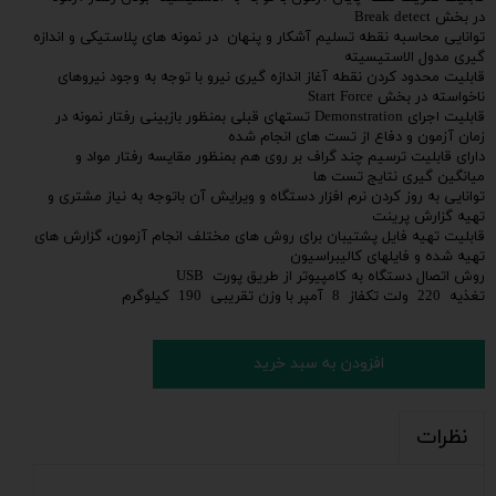
در بخش Break detect
توانایی محاسبه نقطه تسلیم آشکار و پنهان در نمونه های پلاستیکی و اندازه
گیری مدول الاستیسیته
قابلیت محدود کردن نقطه آغاز اندازه گیری نیرو با توجه به وجود نیروهای
ناخواسته در بخش Start Force
قابلیت اجرای Demonstration تستهای قبلی بمنظور بازبینی رفتار نمونه در
زمان آزمون و دفاع از تست های انجام شده
دارای قابلیت ترسیم چند گراف بر روی هم بمنظور مقایسه رفتار مواد و
میانگین گیری نتایج تست ها
توانایی به روز کردن نرم افزار دستگاه و ویرایش آن باتوجه به نیاز مشتری و
تهیه گزارش پرینت
قابلیت تهیه فایل پشتیبان برای روش های مختلف انجام آزمون، گزارش های
تهیه شده و فایلهای کالیبراسیون
روش اتصال دستگاه به کامپیوتر از طریق پورت USB
تغذیه 220 ولت تکفاز 8 آمپر با وزن تقریبی 190 کیلوگرم
افزودن به سبد خرید
نظرات