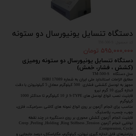
دستگاه تنسایل یونیورسال دو ستونه
کد محصول: TM-500-S
۵۹۵,۰۰۰,۰۰۰ تومان
​دستگاه تنسایل یونیورسال دو ستونه رومیزی
(کشش ، فشار، خمش)
​مدل دستگاه TM-500-S
مطابق الزامات استاندارد ملی ایران به شماره ISIRI 17089
مجهز به لودسل کششی فشاری 500 کیلوگرم معادل 5 کیلونیوتن با دقت
اندازه گیری 10 گرم نیرو
قابلیت نصب انواع لودسل های S-TYPE از 10 کیلوگرم تا حداکثر 1000
کیلوگرم
مناسب برای انجام آزمون بر روی انواع نمونه های کاشی ،سرامیک، فلزی،
چوب، چسب، پلاستیک
قابلیت انجام آزمون کشش محوری بر روی دستگیره در چند نقطه
توانایی انجام آزمون Creep ,Peeling ,Holding ,Ring Stiffness ,Tension
,Compression, Cycle
پارامترهای قابل اندازه گیری نیوتن، کیلوگرم، مگاپاسکال، درصد جابجایی و