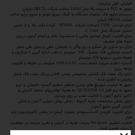
افزایش طول میلیمتر
مجهز به PLC با سرعت بالا مدل 14SS2 ساخت شرکت DELTA تایوان
سیستم درایور فک متحرک دستگاه به کمک سروو موتور و سروو درایو ساخت
شرکت DELTA تایوان
دارای لودسل S TYPEساخت شرکت SEWHA کره با دقت بالا و از جنس
استیل ضدزنگ مدل C Class
دارای قابلیت اتصال لودسل جانبی با حساسیت بالاتر و انجام آزمون برروی
نمونه های ضعیف
دارای دو ستون بال اسکرو و ریل واگن با جابجایی خطی و بدون لقی محور
گستره جابجایی فک متحرک 500 میلیمتر با دقت اندازه گیری 1 میکرون و
فاصله مابین ستونها 350 میلیمتر
گستره تنظیم سرعت انجام تست 0.05 تا 1000 میلیمتر بر دقیقه با قابلیت
برنامه ریزی
دارای یک جفت فک کشش مخصوص چسب کاشی و یک جفت فک فشار
پولیش و آبکاری شده
مجهز به لیمیت سوییچ های ایمنی بمنظور تنظیم گستره جابجایی و نیرو
مجهز به نرم افزار QCTESTER 1.0 به همراه تواناییهای متعدد کنترلی و
آنالیز نتایج آزمون با قابلیت نصب بر روی ویندوز
دارای بخش مشخصات اولیه آزمونه ، بخش روش اجرایی آزمون و بخش
گزارش گیری نتایج آزمون
دارای قابلیت افزودن اکستنسیومتر بصورت آپشن در بخش کالیبراسیون نرم
افزار
قابلیت تنظیم Pre-Speed سرعت اولیه در آزمون و تغییر سرعت در موقعیت
از پیش تعیین شده
دارای بخش Change Speed برای اعمال سرعت سوم انجام آزمون در قسمت از