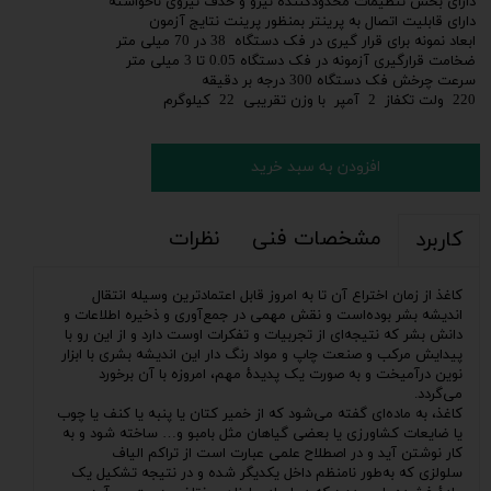
دارای بخش تنظیمات محدودکننده نیرو و حذف نیروی ناخواسته
دارای قابلیت اتصال به پرینتر بمنظور پرینت نتایج آزمون
ابعاد نمونه برای قرار گیری در فک دستگاه 38 در 70 میلی متر
ضخامت قرارگیری آزمونه در فک دستگاه 0.05 تا 3 میلی متر
سرعت چرخش فک دستگاه 300 درجه بر دقیقه
220 ولت تکفاز 2 آمپر با وزن تقریبی 22 کیلوگرم
افزودن به سبد خرید
مشخصات فنی
نظرات
کاربرد
کاغذ از زمان اختراع آن تا به امروز قابل اعتمادترین وسیله انتقال
اندیشه بشر بوده‌است و نقش مهمی در جمع‌آوری و ذخیره اطلاعات و
دانش بشر که نتیجه‌ای از تجربیات و تفکرات اوست دارد و از این رو با
پیدایش مرکب و صنعت چاپ و مواد رنگ دار این اندیشه بشری با ابزار
نوین درآمیخت و به صورت یک پدیدهٔ مهم، امروزه با آن برخورد
می‌گردد.
کاغذ، به ماده‌ای گفته می‌شود که از خمیر کتان یا پنبه یا کنف یا چوب
یا ضایعات کشاورزی یا بعضی گیاهان مثل بامبو و… ساخته شود و به
کار نوشتن آید و در اصطلاح علمی عبارت است از تراکم الیاف
سلولزی که به‌طور نامنظم داخل یکدیگر شده و در نتیجه تشکیل یک