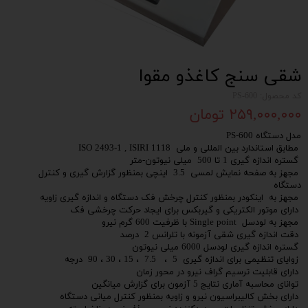
شقی سنج کاغذو مقوا
کد محصول: PS-600
۲۵۹,۰۰۰,۰۰۰ تومان
مدل دستگاه PS-600
مطابق استاندارد بین المللی و ملی ISO 2493-1 , ISIRI 1118
گستره اندازه گیری 1 تا 500 میلی نیوتون-متر
مجهز به صفحه نمایش لمسی 3.5 اینچی بمنظور گزارش گیری و کنترل
دستگاه
مجهز به اینکودر بمنظور کنترل چرخش فک دستگاه و اندازه گیری زاویه
دارای موتور الکتریکی و گیربکس برای ایجاد حرکت چرخشی فک
مجهز به لودسل Single point با ظرفیت 600 گرم نیرو
دقت اندازه گیری شقی آزمونه با تلرانس 2 درصد
گستره اندازه گیری لودسل 6000 میلی نیوتون
زوایای تنظیمی برای اندازه گیری 5 ، 7.5 ، 15 ، 30 ، 90 درجه
دارای قابلیت ترسیم گراف نیرو در محور زمان
توانای محاسبه آماری نتایج 5 آزمون برای گزارش میانگین
دارای بخش کالیبراسیون نیرو و زاویه بمنظور کنترل میانی دستگاه