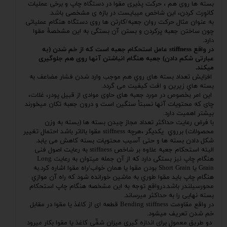
بسته ها روی هم ، حرکت پذیری مقوا در دستگاه چاپ و برخی عملیات
کانوِرت کردن، این شاخص میبایست در بازه ی مشخصی باشد.
به عنوان مثال حرکت روان جعبه/کارتن ها روی دستگاه هنگام عملیاتی
چون ساختن جعبه پرکردن و بستن آن بستگی به این مشخصۀ مقوا
دارد.
در واقع
stiffness
عامل استحکام جعبه است که از خم شدن (به
عبارتی شکم دادن) جعبه هنگام انباشتن آنها روی هم جلوگیری
میکند.
افزایش تعداد بسته های روي هم موجب وارد شدن فشار مضاعف به
بسته هاي زیرین و افت کیفیت می گردد.
این امر بخصوص در مورد جعبه های حاوی موادی از قبیل پودر، غلات،
چای که محتویات آنها نسبتأ سنگین است و درون جعبه تکان میخورند
بیشتر اهمیت دارد.
با فرض رعایت حداکثر تعداد مجاز چیدن بسته ها (بسته به وزن
محصولات) برروي یکدیگر ،هرچه stiffness مقوا بالاتر باشد احتمال تغییر
شکل دادن بسته ها و حتی آسیب محتویات بسته کاهش می یابد.
البته استحکام جعبه علاوه بر شاخص stiffness به رعایت اصول فنی
هنگام چاپ نیز بستگی دارد که از آن جمله میتوان به رعایت Long
Grain یا Short Grain بودن مقوا یا همان خواب/راه مقوا اشاره کرد.به
هنگام چاپ باید مقوا طوري به ماشین خورانده شود که راه آن موازي
محورسیلندر باشد.درواقع توجه به این مشخصه هنگام چاپ استحکام
بسته نهایی را به حداکثر میرساند.
در واقع مقاومت Bending stiffness قطعه ای از کاغذ یا مقوا در مقابل
خم شدن تعریف میشود.
دو طریق معمول برای اندازه گیری میزان شقّی کاغذ یا مقوا بکار میرود