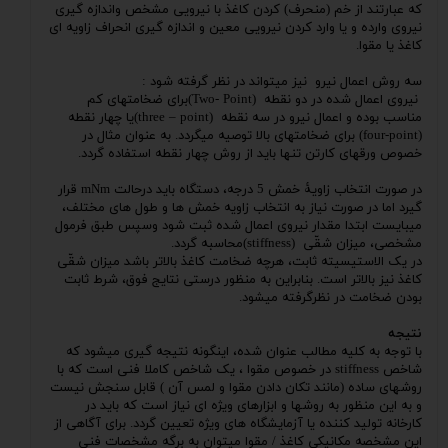
که عبارتند از خم (منحرف) کردن کاغذ با نیرویی مشخص واندازه گیری
نیروی وارده و یا وارد کردن نیرویی معین و اندازه گیری انحراف زاویه ای
کاغذ یا مقوا.
سه روش اعمال نیرو نیز میتواند در نظر گرفته شود :
نیروی اعمال شده در دو نقطه (Two- Point)برای ضخامتهای کم
مناسب بوده و اعمال نیرو در سه نقطه (three – point)یا چهار نقطه
(four-point) برای ضخامتهای بالا توصیه میگردد. به عنوان مثال در
خصوص ورقهای کارتن تنها باید از روش چهار نقطه استفاده گردد.
در صورت انتخاب زاویۀ خمش 5 درجه، دستگاه باید درحالت mNm قرار
گیرد اما در صورت نیاز به انتخاب زاویه خمش ها و طول های مختلف،
میبایست ابتدا مقدار نیروی اعمال شده ثبت شود وسپس طبق فرمول
مشخصی، میزان شقّی (stiffness)محاسبه گردد.
در یک الاستیسیته ثابت، هرچه ضخامت کاغذ بالاتر باشد میزان شقّی
کاغذ نیز بالاتر است. بنابراین به منظور درستی نتایج فوق، شرط ثابت
بودن ضخامت در نظرگرفته میشود.
نتیجه
با توجه به کلیه مطالب عنوان شده، اینگونه نتیجه گیری میشود که
شاخص stiffness در خصوص مقوا ، یک شاخص کاملا فنی است که با
روشهای ساده (مانند تکان دادن مقوا و لمس آن ) قابل سنجش نیست
و به این منظور به روشها و ابزارهای ویژه ای نیاز است که باید در
کارخانه تولید کننده یا آزمایشگاه های ویژه تعیین گردد. برای آگاهی از
این مشخصه مکانیکی کاغذ / مقوا میتوان به برگه مشخصات فنی