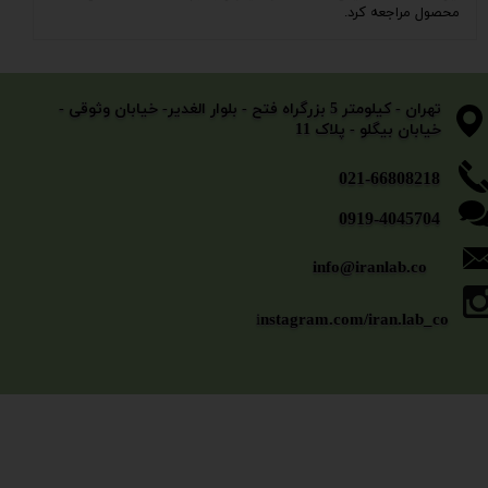
محصول مراجعه کرد.
​​​​​​​تهران - کیلومتر 5 بزرگراه فتح - بلوار الغدیر- خیابان وثوقی -
خیابان بیگلو - پلاک 11
​​​​​021-66808218
0919-4045704
info@iranlab.co
i
nstagram.com/iran.lab_co