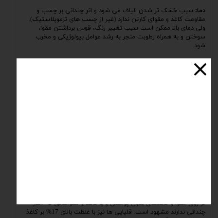
دما:
سبب خشک تر شدن الیاف می شود و اثر چندانی بر چسب و
مقاومت کاغذ و مقوای کارتن ندارد (غیر از چسب های ترموپلاستیک).
ولی دمای بالا ممکن است سبب تغییر رنگ، قوس برداشتن مقوا،
سوختن و به همراه رطوبت منجر به رشد عوامل بیولوژیکی و مخرب
شود.
نور:
نور اگر سبب افزایش دما نشود، به تنهایی اثر چندانی روی کاغذ و
مقوا نداشته و فقط ممکن است سبب تغییر رنگ ظاهری، سطحی و
کم رنگ شدن علایم و تبلیغات چاپی روی آن ها شود. در صورت
استفاده از چسب، نور سبب ضعیف شدن بعضی از اتصال ها نیز می
شود.
گرد و غبار:
ممکن است سبب سست شدن چسب های بین لایه ها و
فرسایش سطحی کاغذ و مقوا شود، ولی به طور کلی اثر قابل توجهی بر
آن ها نمیگذارد.
عوامل بیولوژیک و مخرب:
شامل باکتری ها، کپک ها، حشرات و
جوندگان هستند که باید از کاغذ در برابر آن ها حفاظت شود.
اسیدها و بازها:
کلیه ی اسیدهای غلیظ قوی مثل اسید سولفوریک،
اسید کلریدریک و ... بر کاغذ و مقوا موثر می باشند. اسیدهای ظعیف و
رقیق نظیر اسید استیک و اسید فرمیک اثر کم تری دارند. این اثر بیش
تر روی مقوا و کاغذهای بدون پوشش و یا کاغذ و مقواهایی که آهار
چندانی ندارند مشهود است. قلیایی ها نیز با غلظت بالای 17% بر کاغذ