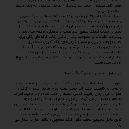
مادهٔ فشرده را می‌دهد که در ابعاد و اوزان مختلف بدست می‌آید.
خمیر کاغذ بیشتر از چوب سوزنی برگان ساخته می‌شود (به دلیل داشتن
الیاف طولانی‌تر)
مصرف کاغذ با اختراع آن همراه بوده‌است که گفته می‌شود مصریان
پیشقدم در این اختراع بوده‌اند و واژه ی (paper) از نام درختی به نام
(پاپیروس) گرفته شده که مصریان از این درخت کاغذ میساختند و از
بسیاری جهات نشانگر سطح رشد علمی و فرهنگی جامعه می‌باشد. با
پیشرفت اطلاعات و معلومات بشر از دانش رنگ، کاغذهای رنگی برای
جلب توجه و زیبایی و مقوا و کارتن‌های رنگ آمیزی شده برای
بسته‌بندی و بالاخره جعبه‌های شیرینی و شکلات برای مصرف خانگی و
نظایر این‌ها همه دلیل بر دانش برتر و استفاده بشر از این صنعت و
اختراع است که روز به روز رو به توسعه و تکامل می‌باشد و در تاریخ از
آن یاد شده‌است.
اثر عوامل محیطی بر روی کاغذ و مقوا:
رطوبت:
با توجه به این که مقوا و کاغذ از الیاف چوبی تهیه شده اند و
با توجه به خاصیت جذب آب چوب، بسته های ساخته شده از کاغذ و
مقوا به مرور زمان رطوبت نسبی محیط را جذب نموده و با محیط اطراف
به حالت تعادل در می آیند. در صورت عدم استفاده از آهار و مواد
افزودنی ضد رطوبت، الیاف رطوبت را به خود جذب می نمایند. همچنین
پیوند میان الیاف سست تر می شود. در رطوبت های بسیار بالا الیاف و
لایه های کاغذ و مقوا از هم جدا و متلاشی می شوند. رطوبت، مهم
ترین عامل محیطی مخرب مقوا، کاغذ معمولی و فاقد آهار به شمار می
رود.