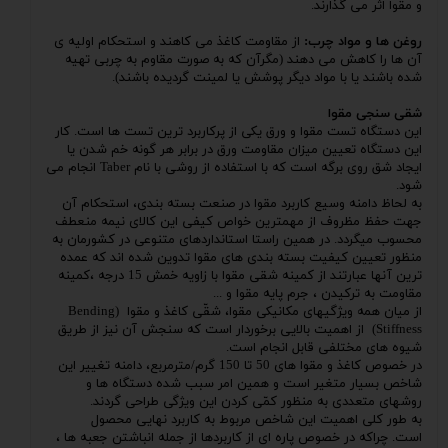
و مقوا اثر می گذارند.
روغن ها و مواد چرب:
از مقاومت کاغذ می کاهند و استحکام اولیه ی
آن ها را کاهش می دهند (مگرآن که به صورت مقاوم به چربی تهیه
شده باشند یا با مواد دیگر پوشش یا لمینت گردیده باشند).
شقی سنجی مقوا
این دستگاه تست مقوا و ورق یکی از پرکاربرد ترین تست ها است. کار
این دستگاه تعیین میزان مقاومت ورق در برابر هر گونه خم شدن یا
ایجاد شق روی برگه است که با استفاده از روشی با نام Taber انجام می
شود.
به لحاظ دامنه وسیع کاربرد مقوا در صنعت بسته بندی، استحکام آن
جهت حفظ مظروف از مهمترین خواص کیفی این کالای نیمه منعطف
محسوب میگردد. در همین راستا استانداردهای متنوعی در کشورمان به
منظور تعیین کیفیت بسته بندی های مقوا تدوین شده اند که عمده
ترین آنها عبارتند از کمینه شقی مقوا با زاویه خمش 15 درجه ،‌کمینه
مقاومت به ترکیدن ، جرم پایه مقوا و ...
از میان همه ویژگیهای مکانیکی مقوا، شقّی کاغذ و مقوا (Bending
Stiffness) از اهمیت بالایی برخوردار است که سنجش آن نیز از طریق
شیوه های مختلفی قابل انجام است.
در خصوص کاغذ و مقوا های 50 تا 150 گرم/مترمربع، دامنه تغییر این
شاخص بسیار متغیر است و همین امر سبب شده دستگاه ها و
روشهای متعددی به منظور کمّی کردن این ویژگی طراحی گردند.
به طور کلی اهمیت این شاخص مربوط به کاربرد نهایی محصول
است. چراکه در خصوص پاره ای از کاربردها از جمله انباشتن جعبه ها ،