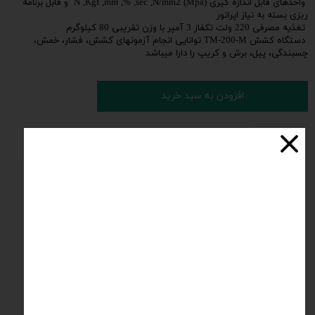
واحدهای قابل اندازه گیری (N ,Kgf ,mm ,% ,sec ,N/mm2 (Mpa و قابل برنامه
ریزی بسته به نیاز اپراتور
تغذیه مصرفی 220 ولت تکفاز 3 آمپر با وزن تقریبی 80 کیلوگرم
دستگاه کشش TM-200-M توانایی انجام آزمونهای کشش، فشار، خمش،
چسبندگی، پیل، برش و کریپ را دارا میباشد
افزودن به سبد خرید
مشخصات فنی
نظرات
معرفی
رایج‌ترین دستگاه تست مورد استفاده در آزمون کشش از نوع
یونیورسال یا همه منظوره است. این نوع دستگاه دارای دو بلوکه ثابت
است که یکی برای طول نمونه تنظیم می‌شود و دیگری برای اعمال نیرو
ساخته شده‌است که در دو نوع هیدرولیکی و الکترومغناطیسی وجود
دارند. عملکرد اصلی این تست‌ها ایجاد منحنی تنش-کرنش است.
دستگاه باید قابلیت‌های مناسب را برای نمونه در حال آزمایش داشته
باشد. ۳ پارامتر اصلی وجود دارد: ظرفیت فشار، سرعت و دقت. ظرفیت
فشار به این حقیقت اشاره دارد که دستگاه باید قادر به تولید نیروی
کافی برای شکست نمونه باشد. این نیرو باید به اندازه کافی سریع یا
آرام باشد تا بتواند شرایط حقیقی را شبیه‌سازی کند. برای مثال یک
دستگاه بزرگ که برای اندازه‌گیری کشش‌های طویل طراحی شده ممکن