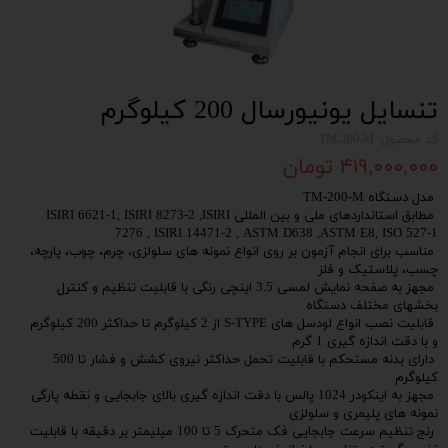
تنسایل یونیورسال 200 کیلوگرم
کد محصول: TM-200-M
۴۱۹,۰۰۰,۰۰۰ تومان
مدل دستگاه TM-200-M
مطابق استانداردهای ملی و بین المللی ISIRI 6621-1, ISIRI 8273-2 ,ISIRI
7276 , ISIRI 14471-2 , ASTM D638 ,ASTM E8, ISO 527-1
مناسب برای انجام آزمون بر روی انواع نمونه های سلولزی، چرم، چوب، پارچه،
چسب، پلاستیک و فلز
مجهز به صفحه نمایش لمسی 3.5 اینچی رنگی با قابلیت تنظیم و کنترل
بخشهای مختلف دستگاه
قابلیت نصب انواع لودسل های S-TYPE از 2 کیلوگرم تا حداکثر 200 کیلوگرم
و با دقت اندازه گیری 1 گرم
دارای بدنه مستحکم با قابلیت تحمل حداکثر نیروی کشش و فشار تا 500
کیلوگرم
مجهز به اینکودر 1024 پالس با دقت اندازه گیری بالای جابجایی و نقطه پارگی
نمونه های پلیمری و سلولزی
رنج تنظیم سرعت جابجایی فک متحرک 5 تا 100 میلیمتر بر دقیقه با قابلیت