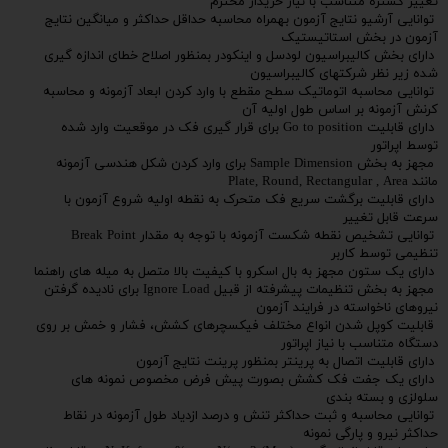
تغییر گستره متناسب با نیاز خریدار محترم
توانایی آرشیو نتایج آزمون بهمراه محاسبه حداقل حداکثر و میانگین نتایج
آزمون در بخش استاتیستیک
دارای بخش کالیبراسیون لودسل و اینکودر بمنظور اصلاح خطای اندازه گیری
شده زیر نظر شرکتهای کالیبراسیون
توانایی محاسبه اتوماتیک سطح مقطع با وارد کردن ابعاد آزمونه و محاسبه
کرنش آزمونه بر اساس طول اولیه آن
دارای قابلیت Go to position برای قرار گیری فک در موقعیت وارد شده
توسط اپراتور
مجهز به بخش Sample Dimension برای وارد کردن شکل هندسی آزمونه
مانند Plate, Round, Rectangular , Area
دارای قابلیت برگشت سریع فک متحرک به نقطه اولیه شروع آزمون با
سرعت قابل تغییر
توانایی تشخیص نقطه شکست آزمونه با توجه به مقدار Break Point
تنظیمی توسط کاربر
دارای یک ستون مجهز به بال اسکرو با کیفیت بالا متصل به میله های راهنما
مجهز به بخش تنظیمات پیشرفته از قبیل Ignore Load برای نادیده گرفتن
نیروهای ناخواسته در فرایند آزمون
قابلیت کوپل شدن انواع مختلف فیکسچرهای کشش، فشار و خمش بر روی
دستگاه متناسب با نیاز اپراتور
دارای قابلیت اتصال به پرینتر بمنظور پرینت نتایج آزمون
دارای یک جفت فک کشش بصورت پیش فرض مخصوص نمونه های
سلولزی و بسته بندی
توانایی محاسبه و ثبت حداکثر تنش و درصد ازدیاد طول آزمونه در نقاط
حداکثر نیرو و پارگی نمونه