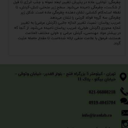
چقرمگی: توانایی ماده در پذیرش تغییر ابعاد نمونه و جذب انرژی تا قبل
از شکست، چقرمگی نامیده می‌شود. سطح زیر منحنی تنش-کرنش، تا
نقطه استحکام کششی نشان دهنده چقرمگی ماده است. شکل زیر
چقرمگی سه گروه فولاد کربنی را نشان می‌دهد.
ضریب پواسان: نسبت تغییر اندازه جانبی (کرنش عرضی) به تغییر
اندازه محوری (کرنش طولی)، ضریب پواسان نامیده می‌شود. از آنجا که
در بیشتر مواد مهندسی، کرنش عرضی و طولی مختلف العلامت
هستند، فرمول با علامت منفی ارائه شده‌است تا مقدار حاصله مثبت
گردد.
​​​​​​​تهران - کیلومتر 5 بزرگراه فتح - بلوار الغدیر- خیابان وثوقی -
خیابان بیگلو - پلاک 11
​​​​​021-66808218
0919-4045704
info@iranlab.co