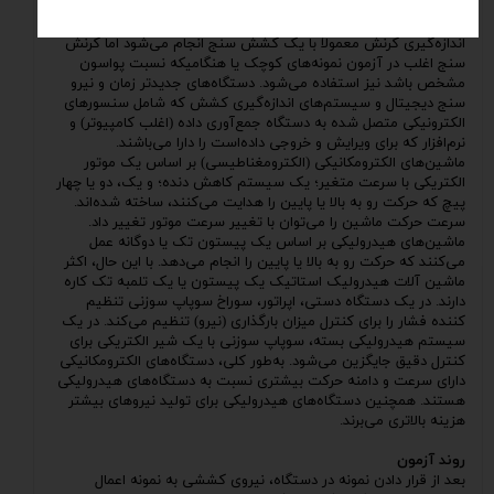
است با یک مادهٔ شکننده که کشش‌های کوتاه قبل از شکستن را تجربه
کرده کار نکند.
اندازه‌گیری کرنش معمولاً با یک کشش سنج انجام می‌شود اما کرنش
سنج اغلب در آزمون نمونه‌های کوچک یا هنگامیکه نسبت پواسون
مشخص باشد نیز استفاده می‌شود. دستگاه‌های جدیدتر زمان و نیرو
سنج دیجیتال و سیستم‌های اندازه‌گیری کشش که شامل سنسورهای
الکترونیکی متصل شده به دستگاه جمع‌آوری داده (اغلب کامپیوتر) و
نرم‌افزار که برای ویرایش و خروجی داده‌است را دارا می‌باشند.
ماشین‌های الکترومکانیکی (الکترومغناطیسی) بر اساس یک موتور
الکتریکی با سرعت متغیر؛ یک سیستم کاهش دنده؛ و یک، دو یا چهار
پیچ که حرکت رو به بالا یا پایین را هدایت می‌کنند، ساخته شده‌اند.
سرعت حرکت ماشین را می‌توان با تغییر سرعت موتور تغییر داد.
ماشین‌های هیدرولیکی بر اساس یک پیستون تک یا دوگانه عمل
می‌کنند که حرکت رو به بالا یا پایین را انجام می‌دهد. با این حال، اکثر
ماشین آلات هیدرولیک استاتیک یک پیستون یا یک تلمبه تک کاره
دارند. در یک دستگاه دستی، اپراتور، سوراخ سوپاپ سوزنی تنظیم
کننده فشار را برای کنترل میزان بارگذاری (نیرو) تنظیم می‌کند. در یک
سیستم هیدرولیکی بسته، سوپاپ سوزنی با یک شیر الکتریکی برای
کنترل دقیق جایگزین می‌شود. به‌طور کلی، دستگاه‌های الکترومکانیکی
دارای سرعت و دامنه حرکت بیشتری نسبت به دستگاه‌های هیدرولیکی
هستند. همچنین دستگاه‌های هیدرولیکی برای تولید نیروهای بیشتر
هزینه بالاتری می‌برند.
روند آزمون
بعد از قرار دادن نمونه در دستگاه، نیروی کششی به نمونه اعمال