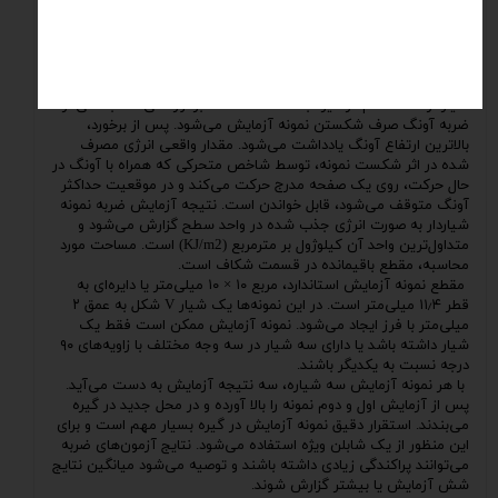
دستگاه تست ضربه آیزود (Izod Impact test) متشکل است از
یک آونگ سنگین نصب شده در یک قاب محکم. آونگی با جرم ۲۷٫۲۴
کیلوگرم (۶۰ پوند)، از ارتفاع ۰٫۶۱ متری (۲ فوت) شروع به حرکت
می‌کند. سرعت آونگ در پایین‌ترین نقطه نوسان، تقریباً۳٫۵ متر بر
ثانیه است. آونگ در پایین‌ترین نقطه حرکتش به نمونه آزمایش
شیاردار، که محکم در گیره بسته شده است، برخورد می‌کند. بخشی از
ضربه آونگ صرف شکستن نمونه آزمایش می‌شود. پس از برخورد،
بالاترین ارتفاع آونگ یادداشت می‌شود. مقدار واقعی انرژی مصرف
شده در اثر شکست نمونه، توسط شاخص متحرکی که همراه با آونگ در
حال حرکت، روی یک صفحه مدرج حرکت می‌کند و در موقعیت حداکثر
آونگ متوقف می‌شود، قابل خواندن است. نتیجه آزمایش ضربه نمونه
شیاردار به صورت انرژی جذب شده در واحد سطح گزارش می‌شود و
متداول‌ترین واحد آن کیلوژول بر مترمربع (KJ/m2) است. مساحت مورد
محاسبه، مقطع باقیمانده در قسمت شکاف است.
مقطع نمونه آزمایش استاندارد، مربع ۱۰ × ۱۰ میلی‌متر یا دایره‌ای به
قطر ۱۱٫۴ میلی‌متر است. در این نمونه‌ها یک شیار V شکل به عمق ۲
میلی‌متر با فرز ایجاد می‌شود. نمونه آزمایش ممکن است فقط یک
شیار داشته باشد یا دارای سه شیار در سه وجه مختلف با زاویه‌های ۹۰
درجه نسبت به یکدیگر باشند.
با هر نمونه آزمایش سه شیاره، سه نتیجه آزمایش به دست می‌آید.
پس از آزمایش اول و دوم نمونه را بالا آورده و در محل جدید در گیره
می‌بندند. استقرار دقیق نمونه آزمایش در گیره بسیار مهم است و برای
این منظور از یک شابلن ویژه استفاده می‌شود. نتایج آزمون‌های ضربه
می‌توانند پراکندگی زیادی داشته باشند و توصیه می‌شود میانگین نتایج
شش آزمایش یا بیشتر گزارش شوند.