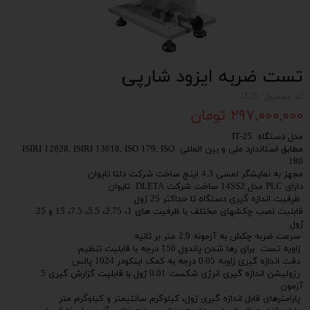
تست ضربه ایزود شارپی
کد محصول: IT-25
۲۹۷,۰۰۰,۰۰۰ تومان
مدل دستگاه IT-25
مطابق استاندارد ملی و بین المللی ISIRI 12828, ISIRI 13618, ISO 179, ISO
180
مجهز به نمایشگر لمسی 4.3 اینچ ساخت شرکت دلتا تایوان
دارای PLC مدل 14SS2 ساخت شرکت DLETA تایوان
ظرفیت اندازه گیری دستگاه تا حداکثر 25 ژول
قابلیت نصب چکشهای مختلف با ظرفیت های 1، 2.75، 5.5، 7.5، 15 و 25
ژول
سرعت ضربه چکش به آزمونه 2.9 متر بر ثانیه
زاویه تست برای رها شدن پاندول 150 درجه با قابلیت تنظیم
دقت اندازه گیری زاویه 0.05 درجه به کمک اینکودر 1024 پالس
رزولیشن اندازه گیری انرژی شکست 0.01 ژول با قابلیت گزارش گیری 5
آزمون
پارامترهای قابل اندازه گیری ژول، کیلوگرم سانتیمتر و کیلوگرم متر