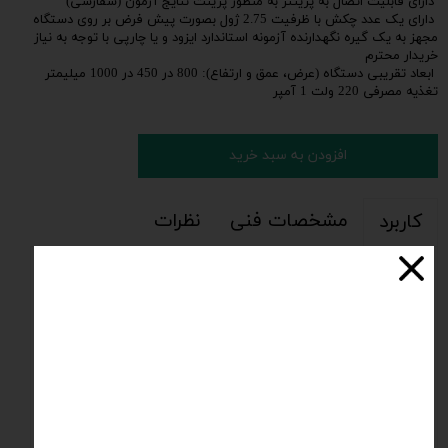
دارای قابلیت اتصال به پرینتر به منظور پرینت نتایج آزمون (سفارشی)
دارای یک عدد چکش با ظرفیت 2.75 ژول بصورت پیش فرض بر روی دستگاه
مجهز به یک گیره نگهدارنده آزمونه استاندارد ایزود و یا چارپی با توجه به نیاز
خریدار محترم
ابعاد تقریبی دستگاه (عرض، عمق و ارتفاع): 800 در 450 در 1000 میلیمتر
تغذیه مصرفی 220 ولت 1 آمپر
افزودن به سبد خرید
مشخصات فنی
نظرات
کاربرد
آزمون ضربه یکی از روشهای استاندارد برای به دست آوردن انرژی
شکست مواد در اثر تنش دینامیکی است. مکانیزم آزمون ضربه تعیین
مقدار انرژی لازم برای شکستن قطعه در اثر ضربه می‌باشد. اطلاعاتی که
از این آزمون به دست می‌آید در درک چگونگی رفتار ماده در
موقعیت‌های کاربردی واقعی بسیار کاربردی است. هدف آزمون ضربه
شبیه‌سازی شرایط واقعی به منظور تلاش برای جلوگیری از شکست و
پیش بینی شکست نمونه است. از مهم‌ترین و متداول‌ترین روش‌های
آزمایش ضربه، دو روش آیزود (izod) و چارپی (Charpy) می‌باشد. این
دو روش فقط در نحوه قرارگیری نمونه‌ها در دستگاه آزمایش ضربه با
یکدیگر تفاوت دارند.