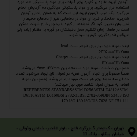
آزمون آیزود علاوه بر کاربرد برای فلزات، برای مواد پلاستیکی هم مورد
استفاده قرار می‌گیرد. برای مواد پلاستیکی میانگین ده آزمایش انجام
می‌گیرد. یک عیب آزمون ایزود این است که به همان راحتی آزمون
شارپی، استحکام ضربه‌ای مواد در دماهایی غیر از دماهای محیط را
نمی‌توان تعیین کرد. اگر نمونه‌ها از کوره یا یخچال خارج شوند، ممکن
است در فاصله زمان تنظیم محل دقیقشان در گیره به مقدار زیاد، ولی
غیرقابل اندازه‌گیری، گرم یا سرد شوند.
ابعاد نمونه مورد نیاز برای انجام تست Izod
۶۳/۵mm*۱۲/۷mm
ابعاد نمونه مورد نیاز برای انجام تست Charpy
۱۲۷mm*۱۲/۷mm
همچنین ضخامت نمونه مورد استفاده بین ۳mm-۱۲/۷mm می‌باشد.
ضمناً معمولاً برای انجام آزمون ضربه در نمونه، ناچ ایجاد می‌شود. تعداد
حداقل سه نمونه برای هر تست مورد لازم می‌باشد. (همچنین نمونه
اضافه به عنوان نمونه شاهد مورد نیاز میباشد)
ASTM D256ASTM D4812ASTM
REFERENCES STANDARS
D6110ASTM D6160BSI 2782-35BSI 2782-359DIN 53453 ISO
179 ISO 180 ISO/DIS 7628 NF T51-111
​​​​​​​تهران - کیلومتر 5 بزرگراه فتح - بلوار الغدیر- خیابان وثوقی -
خیابان بیگلو - پلاک 11