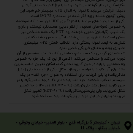
مگاپاسکال در نظر گرفته می‌شود، و دما با نرخ ۲
درجه سانتی‌گراد
بر
دقیقه افزایش می‌یابد تا نمونه به اندازه ۰٫۲۵ میلیمتر خم شود. این
روش آزمون مشابه رویه ذکر شده در استاندارد ISO 75 است.
یکی از محدودیت‌های مرتبط با اندازه‌گیری HDT این است که نمونه‌ها،
به خصوص نمونه‌های ضخیم، از نظر دمایی
همسانگرد
نیستند و دارای
یک شیب (گرادیان) دمایی خواهند بود. HDT یک ماده مشخص نیز
ممکن است به تنش‌های اعمال شده به آن حساس باشد، که این
تنش‌ها به ابعاد نمونه بستگی دارد. انتخاب خمش ۰٫۲۵ میلیمتری
اختیاری بوده و معنای فیزیکی خاصی ندارد.
شبیه‌سازی گرمایی یک سیستم، دماهایی که یک جزء مشخص از آن
تجربه می‌کند را مشخص می‌کند. آگاهی از این که یک جزء به خصوص
چه دماهایی را باید در حین کاربرد تحمل کند، امکان تعیین مناسب‌ترین
ماده برای آن کاربرد را فراهم می‌سازد. مثال: یکی از دو ماده
پلی (متیل
متاکریلات)
یا
پلی کربنات
برای استفاده به عنوان «جزء الف» در یک
سیستم انتخاب شده‌اند. جزء الف باید دمای ۱۲۰ درجه سانتی‌گراد را در
حین کاربرد تحمل کند. پلی‌کربنات (HDT=۱۴۰ °C) در ۱۲۰ درجه تغییر
شکل نمی‌یابد، ولی پلی‌متیل‌متاکریلات (HDT=۹۰ °C) تغییر شکل
می‌یابد؛ بنابراین در این مورد از پلی‌کربنات باید استفاده شود.
​​​​​​​تهران - کیلومتر 5 بزرگراه فتح - بلوار الغدیر- خیابان وثوقی -
خیابان بیگلو - پلاک 11