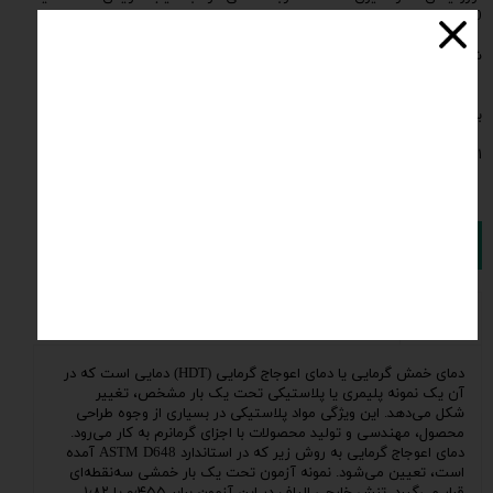
120 درجه بر ساعت
مجهز به میکسر مخزن برای ایجاد یکنواختی دمای چمبر با پوشش پشم
شیشه برای پایداری دما
دارای وزنه های استاندارد برای ایجاد فشار های 1.8، 0.45 و 8 مگاپاسکال
دارای فیکسچرهای انجام آزمون بر روی نمونه های به ابعاد 6.35 در 12.7
به طول های 80 و 120 میلیمتر
مجهز به اندیکاتوردیجیتال بمنظور اندازه گیری مقدار نرمی نمونه با دقت
۰.۰۱ میلیمتر
تغذیه مصرفی دستگاه 220 ولت تکفاز با توان 2 کیلووات
افزودن به سبد خرید
مشخصات فنی
نظرات
کاربرد
دمای خمش گرمایی یا دمای اعوجاج گرمایی (HDT) دمایی است که در
آن یک نمونه پلیمری یا پلاستیکی تحت یک بار مشخص،
تغییر
شکل
می‌دهد. این ویژگی مواد پلاستیکی در بسیاری از وجوه
طراحی
محصول
، مهندسی و تولید محصولات با اجزای گرمانرم به کار می‌رود.
دمای اعوجاج گرمایی به روش زیر که در استاندارد ASTM D648 آمده
است، تعیین می‌شود. نمونه آزمون تحت یک
بار خمشی
سه‌نقطه‌ای
قرار می‌گیرد. تنش خارجی الیاف در این آزمون برابر ۰٫۴۵۵ یا ۱٫۸۲