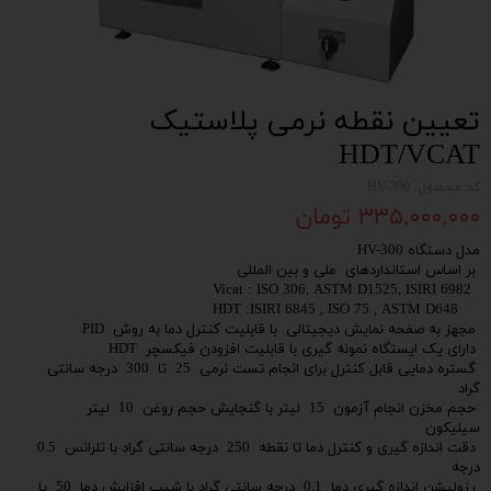
تعیین نقطه نرمی پلاستیک
HDT/VCAT
کد محصول: HV-300
۳۳۵,۰۰۰,۰۰۰ تومان
مدل دستگاه HV-300
بر اساس استانداردهای ملی و بین المللی
Vicat : ISO 306, ASTM D1525, ISIRI 6982
HDT :ISIRI 6845 , ISO 75 , ASTM D648
مجهز به صفحه نمایش دیجیتالی با قابلیت کنترل دما به روش PID
دارای یک ایستگاه نمونه گیری با قابلیت افزودن فیکسچر HDT
گستره دمایی قابل کنترل برای انجام تست نرمی 25 تا 300 درجه سانتی
گراد
حجم مخزن انجام آزمون 15 لیتر با گنجایش حجم روغن 10 لیتر
سیلیکون
دقت اندازه گیری و کنترل دما تا نقطه 250 درجه سانتی گراد با تلرانس 0.5
درجه
رزولیشن اندازه گیری دما 0.1 درجه سانتی گراد با شیب افزایش دما 50 یا