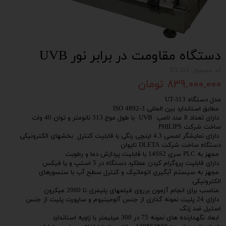
دستگاه مقاومت در برابر نور UVB
کد محصول: UT-313
۸۳۹,۰۰۰,۰۰۰ تومان
مدل دستگاه UT-313
مطابق استاندارد بین المللی ISO 4892-3
دارای تعداد 8 عدد لامپ UVB با طول موج 313 نانومتر و توان 40 وات
ساخت شرکت PHILIPS
دارای نمایشگر لمسی 4.3 اینچی رنگی با قابلیت کنترل بخشهای الکترونیکی
دستگاه ساخت شرکت DLETA تایوان
مجهز به PLC سری 14SS2 با قابلیت پردازش دما و رطوبت
دارای قابلیت پروگرام کردن عملکرد دستگاه در 5 استپ و یا فیکس
مجهز به سیستم آبگیری اتوماتیک و کنترل سطح آب با سنسورهای
الکترونیکی
مناسب برای انجام آزمون برروی فیلمهای پلیمری تا 2000 میکرون
دارای 24 پلیت نمونه گذاری از جنس آلومینیوم و ساپورت پلیت از جنس
استیل ضد زنگ
ابعاد نگهدارنده های نمونه 75 در 300 میلیمتر با زاویه استاندارد