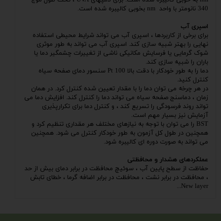
340 نانومتر با واحد nm بخوبی کالیبره شده است.
اسپری آب
برای برخی از کاربردها ، اسپری آب می تواند شرایط محیطی استفاده
نهایی را بهتر شبیه سازی کند. اسپری آب می تواند به طور موثری
شوک گرمایی یا فرسایش مکانیکی ناشی از تغییرات چشمگیر دما یا
باران را شبیه سازی کند.
دما را به طور خودکار با دقت بالا Pt 100 سنسور دمای صفحه سیاه
کنترل کنید.
در هر چرخه می توان دما را با مقدار تعیین شده کنترل کرد. در همان
زمان ، دماسنج صفحه سیاه می تواند دما را کنترل کند. افزایش دما می
تواند روند فرسودگی را تسریع کند ، و کنترل دما برای تکرارپذیری
آزمایش نیز بسیار مهم است.
BST را می توان با توجه به نیازهای مختلف هر مقداری تنظیم کرد و
همچنین در طول کل آزمون به طور خودکار کنترل می شود. همچنین
می تواند به صورت دوره ای کالیبره شود.
عملکردهای هشدار و محافظتی
حفاظت از سطح پایین آب ، سوئیچ محافظت در برابر دمای بیش از حد
، محافظت در برابر نشت ، محافظت در برابر اضافه گرما ، خطای تابش
New layer...