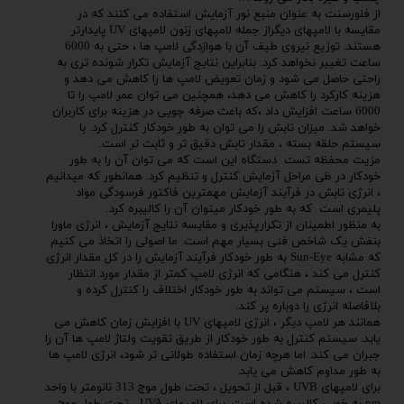
از فلورسنت به عنوان منبع نور آزمایش استفاده می کنند که در
مقایسه با لامپهای دیگراز جمله لامپهای زنون لامپهای UV پایدارتر
هستند. توزیع نیروی طیف آن با هوازدگی لامپ ها ، حتی به 6000
ساعت تغییر نخواهد کرد. بنابراین نتایج آزمایش تکرار شونده تری به
راحتی حاصل می شود و زمان تعویض لامپ ها را کاهش می دهد و
هزینه کارکرد را کاهش می دهد، همچنین می توان عمر لامپ را تا
6000 ساعت افزایش داد ،که باعث صرفه جویی در هزینه برای کاربران
خواهد شد. میزان تابش را می توان به طور خودکار کنترل کرد. با
سیستم حلقه بسته ، مقدار تابش دقیق تر و ثابت تر است.
مزیت محفظه تست دستگاه این است که می توان آن را به طور
خودکار در طی مراحل آزمایش کنترل و تنظیم کرد. همانطور که میدانیم
، انرژی تابش در فرآیند آزمایش مهمترین فاکتور فرسودگی مواد
پلیمری است که به طور خودکار میتوان آن را کالیبره کرد.
به منظور اطمینان از تکرارپذیری و مقایسه نتایج آزمایش ، انرژی ماورا
بنفش یک شاخص فنی بسیار مهم است. ما اصولی را اتخاذ می کنیم
که مشابه Sun-Eye به طور خودکار فرآیند آزمایش را در کل مقدار انرژی
کنترل می کند ، هنگامی که انرژی لامپ کمتر از مقدار مورد انتظار
است ، سیستم می تواند به طور خودکار اختلاف را کنترل کرده و
بلافاصله انرژی را دوباره پر کند.
همانند هر لامپ دیگر ، انرژی لامپهای UV با افزایش زمان کاهش می
یابد. سیستم کنترل به طور خودکار از طریق تقویت ولتاژ لامپ ها آن را
جبران می کند. اما هرچه زمان استفاده طولانی تر شود، انرژی لامپ ها
به طور مداوم کاهش می یابد.
برای لامپهای UVB ، قبل از تحویل ، تحت طول موج 313 نانومتر با واحد
nm به خوبی کالیبره شده است. برای لامپهای UVA ، تحت طول موج