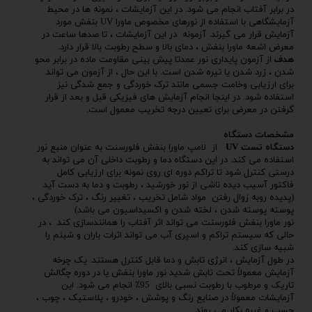
در برابر آفتاب انجام می شود. در این آزمایشات ، نمونه ها در محیط
آزمایشگاهی با استفاده از نورهای مخصوص ماورا UV بنفش مورد
آزمایش قرار می گیرند. آزمونه در این آزمایشات ، تا صدها ساعت در
معرض اشعه ماورا بنفش ، دمای بالا و سطح رطوبت بالا قرار دارد.
هدف
از آزمون پایداری نور عمدتا پیش بینی مقاومت ماده در برابر محو
شدن ، زرد شدن یا تیره شدن است. با این حال ، از آزمون می تواند
برای ارزیابی وخامت جسمی مانند ترک خوردگی و جمع شدگی نیز
استفاده شود. در اینجا انجام آزمایش های فیزیکی قبل و بعد از قرار
گرفتن در معرض برای تعیین درجه تخریب معمول است.
مشخصات دستگاه
دستگاه تست
UV
از لامپ ماورا بنفش فلورسنت به عنوان منبع نور
استفاده می کند. در این دستگاه دما و رطوبت داخلی آن می تواند به
درستی کنترل شود تا تراکم دوره ای روی نمونه برای ارزیابی کامل
فاکتور آسیب دیده ناشی از نور خورشید ، رطوبت و دما به دست آید
(پدیده روبه زوال رفتن مواد شامل تخریب ، تغییر رنگ ، ترک خوردگی ،
پوسته پوسته شدن ، لخته شدن و اکسیداسیون می باشد)
نور ماورا بنفش فلورسنت می تواند اثر آفتاب را همانندسازی کند ، در
حالی که سیستم تراکم و اسپری آب می تواند اثرات باران و شبنم را
شبیه سازی کند.
در طول آزمایش ، انرژی تابش و دما قابل کنترل هستند. یک چرخه
آزمایش معمولاً تحت تابش شدید نور ماورا بنفش یا در دوره چگالش
تاریک و مرطوب با رطوبت نسبی بالای 95٪ انجام می شود. این
آزمایشات معمولاً در صنایع رنگ و پوشش ، خودرو ، پلاستیک ، چوب ،
چسب و غیره بکار می روند …