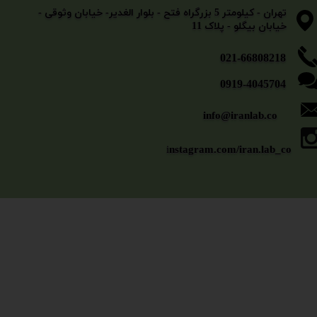
​​​​​​​تهران - کیلومتر 5 بزرگراه فتح - بلوار الغدیر- خیابان وثوقی -
خیابان بیگلو - پلاک 11
​​​​​021-66808218
0919-4045704
info@iranlab.co
i
nstagram.com/iran.lab_co