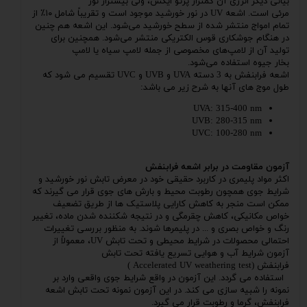
بیانی دیگر انرژی آن کمتراز پرتو ایکس، ولی بیشتراز نور
مرئی است.
اشعه
UV در نور
خورشید
موجود است و تقریباً شامل ۱۰٪ از
تمام امواج منتشر شده از سطح خورشید می‌شود. این اشعه هم چنین
در هنگام جوشکاری
قوس الکتریکی
منتشر می‌شود. همچنین برای
تولید آن از لامپ‌های مخصوصی از جمله
لامپ سیاه
یا
لامپ
بخار جیوه
استفاده می‌شود.
اشعه فرابنفش به 3 دسته UVA و UVB و UVC تقسیم می شود که
طول موج های آنها به شرح زیر می باشد:
UVA: 315-400 nm
UVB: 280-315 nm
UVC: 100-280 nm
آزمون مقاومت در برابر اشعه فرابنفش
اکثر مواد پلیمری در کاربرد حقیقی خود در معرض تابش نور خورشید و
شرایط جوی همچون رطوبت محیط و بارش های جوی قرار می گیرند که
ممکن است منجر به کاهش کارایی پلاستیک ها از طریق تضعیف
خواص مکانیکی، کاهش چقرمگی و در نتیجه شکننده شدن ماده، تغییر
رنگ و خواص بصری و ... در پلیمرها شوند. به منظور بررسی تغییرات
احتمالی محصولات در شرایط محیطی و تحت تابش UV، معمولاً از
آزمون شرایط آب و هوایی تسریع یافته تحت تابش
فرابنفش (Accelerated UV weathering test )
استفاده می گردد. این آزمون در واقع شرایط جوی واقعی وارد بر
نمونه را شبیه سازی می کند. در این آزمون نمونه تحت تابش اشعه
فرابنفش، گرما و رطوبت قرار می گیرد.