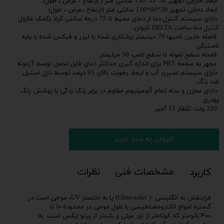
ابعاد خارجی تجهیز 50*53*130 سانتی متر ( ارتفاع ، عرض ، طول)
ابعاد داخلی تجهیز 30*48*110 سانتی متر (ارتفاع ،عرض ، طول)
دارای سیستم کنترل دما از دمای محیط تا 75 درجه سانتی گراد بکمک ماژول
کنترل دما ساخت DELTA تایوان
فاصله مابین لامپها 70 میلیمتر برشکاری شده با لیزر و فیکس شده با پایه
لاستیکی
فاصله سطح نمونه تا سطح لامپ 50 میلیمتر
مجهز به صفحه PBT برای اندازه گیری حداکثر دمای قابل تحمل توسط آزمونه
دارای سیستم اسپری آب و ایجاد رطوبت بالای 95 درصد توسط نازل استیل
ضد زنگ
دارای مخزن و بدنه تمام آلومینیوم مقاوم در برابر زنگ زدگی با پوشش رنگ
پودری
220 ولت تکفاز 15 آمپر
افزودن به سبد خرید
مشخصات فنی
نظرات
کاربرد
فرابنفش به
انگلیسی
( Ultraviolet) یا به اختصار UV، موجی است در
گستره
امواج الکترومغناطیسی
با
طول موجی
در محدوده ۱۰ تا
۴۰۰
نانومتر
که کوتاه‌تر از
نور مرئی
و بلندتر از
پرتو ایکس
است. به