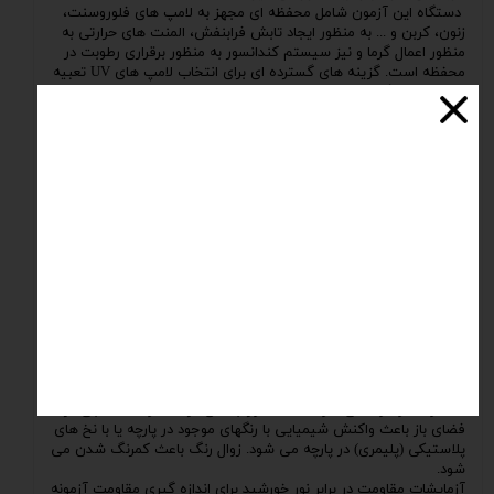
دستگاه این آزمون شامل محفظه ای مجهز به لامپ های فلوروسنت،
زنون، کربن و ... به منظور ایجاد تابش فرابنفش، المنت های حرارتی به
منظور اعمال گرما و نیز سیستم کندانسور به منظور برقراری رطوبت در
محفظه است. گزینه های گسترده ای برای انتخاب لامپ های UV تعبیه
شده در دستگاه وجود دارد که تفاوت اصلی آنها در طول موج نور تابیده
شده به نمونه می باشد. یکی از گونه های بسیار رایج از لامپ های
توصیه شده در استانداردهای گوناگون، لامپ UVA با طول موج nm 340
است. اکثر پلیمرها در اثر قرارگیری در معرض این نوع از تابش فرابنفش
دچار تغییر رنگ و زرد شدن رنگ پوسته می شوند. در این آزمون علاوه
بر تابش نور فرابنفش، گرما و رطوبت (از طریق پاشش آب) به صورت
چرخه ای به نمونه اعمال می شوند تا تغییرات خواص آن بررسی شوند.
این آزمون منجر به صرفه جویی در زمان برای بررسی عملکرد طولانی
مدت پلیمرها در شرایط محیطی می شود.
تست مقاومت در برابر نور خورشید
یک پارچه مقاوم در برابر نور آفتاب به اندازه کافی مقاوم عمل می کند
تا در برابر اشعه ماورا بنفش که حدود 10 درصد از نور خورشید را تشکیل
می دهد. این طول موج به منسوجات و مواد رسوخ کرده و آسیب می
رساند.
قرار گرفتن طولانی مدت در معرض اشعه ماورا بنفش باعث خراب شدن
محصولات و مواد می شود. اشعه ماورا بنفش در محصولات نساجی در
فضای باز باعث واکنش شیمیایی با رنگهای موجود در پارچه یا با نخ های
پلاستیکی (پلیمری) در پارچه می شود. زوال رنگ باعث کمرنگ شدن می
شود.
آزمایشات مقاومت در برابر نور خورشید برای اندازه گیری مقاومت آزمونه