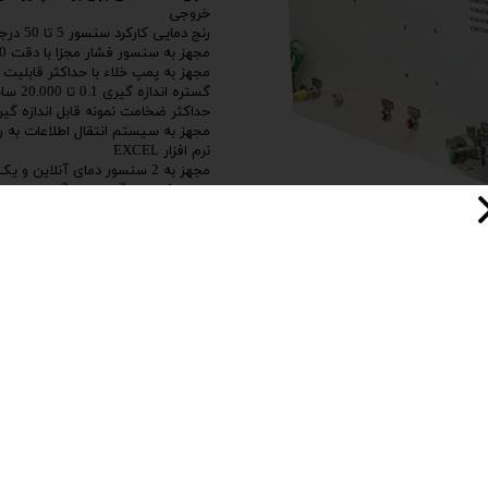
خروجی
رنج دمایی کارکرد سنسور 5 تا 50 درجه سانتیگراد با دقت 0.1 درجه سانتی گراد
مجهز به سنسور فشار مجزا با دقت 100 میلی بار ساخت شرکت TRAFAG
مجهز به پمپ خلاء با حداکثر قابلیت خلاء تا 10 پاسکال با دقت خلا
گستره اندازه گیری 0.1 تا 20.000 سانتی متر مکعب بر متر مربع با قابلیت کالیبره شدن
حداکثر ضخامت نمونه قابل اندازه گیری 3 میلی
نرم افزار EXCEL
مجهز به 2 سنسور دمای آنلاین و یک سنسور آفلاین
دارای یک ایستگاه اندازه گیری نمون
ساخته شده تحت استاندارد خلاء آلم
رنج دمایی کارکرد دستگاه 23 درجه با تلرانس 2 درجه
108 میلیمتر
دهانه اندازه گیری آزمون 38.5 سانتیمتر مربع
گازهای قابل اندازه گیری اکسیژن ، نی
خلوص 99.5 درصد
گستره فشار آزمون از 0.1 تا 0.1- مگاپاسکال با تغذیه فشار ورودی 0.4 تا 0.6 مگاپاسکال
220 ولت تکفاز با حداکثر 5 امپر جریان مصرفی
با وزن تقریبی 60 کیلوگرم
افزودن به سبد خر