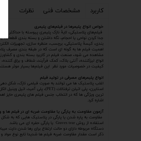
مشخصات فنی
نظرات
کاربرد
خواص انواع پلیمرها در فیلم‌های پلیمری
جدا کردن نواحی یا احجام، نگه داشتن و بسته بندی قطعات، ب
بندی، کیسۀ پلاستیکی، برچسب، منظره سازی، تجهیزات الکتری
انواع
لیزکننده
،
آنتی بلاک
،
کمک فرآیند
،
شفاف و براق کننده
،
آ
کیفیت در خصوصیات مورد نظر این فیلم‌ها بسیار موثر هستند
انواع پلیمرهای مصرفی در تولید فیلم
ترین ویژگی ها که در انتخاب جنس فیلم های پلیمری حایز اهم
اشاره کرد.
آزمون مقاومت به پارگی یا مقاومت ضربه ای در فیلم ها و 
مقاومت به پاره شدن یا پارگی در
پلاستیک
هایی که به شکل
استفاده از روش Graves tear یا پارگی حفره ای می باشد.
دستگاه مربوطه دارای دو حالت ارتفاع برای رها شدن دارت میبا
ذکر است مقدار مقاومت ضربه فیلم ها شدیدا تابع نوع مواد 