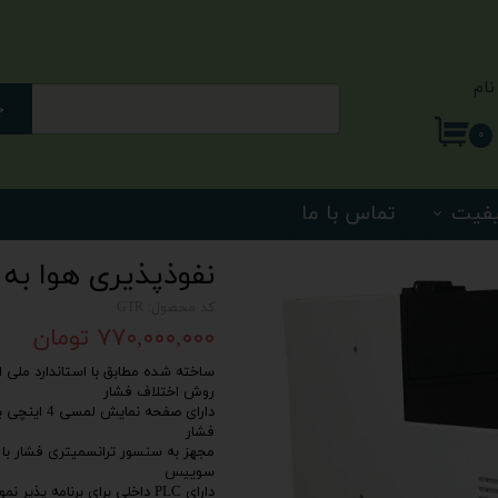
نام
ج
ری من
۰
اژه
یفیت
تماس با ما
اب کاربری
نفوذپذیری هوا به ف
کد محصول: GTR
۷۷۰,۰۰۰,۰۰۰ تومان
روش اختلاف فشار
فشار
سوییس
دارای PLC داخلی برای برنامه