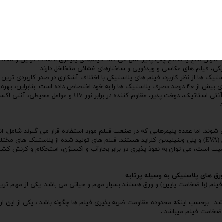
ه عنوان مانع یا سطح چاپ پذیر عمل می کند. فیلم‌های پلیمری با هدف تزئین و مح
کی، فیلم های عکاسی و ویدئویی و ساختارهای غشائی متخلخل دارند.
مشاهده می شود، صنعت فیلم در کاربرد بسته بندی و کشاورزی بیش از ۴۰ درصد مصرف پلاستیک ها را به خود اختصا
نتی استاتیک
، دوخت پذیر،
مقاوم کننده در برابر نور UV
و عوامل محیطی،
آنتی اکس
.
استایرن، پلی اتیلن ترفتالات (PET)، پلی آمید، اتیل وینیل الکل (EVA) و پلی وینیلیدین کلراید هستند. فیلم های
یت است، می توان به نفوذ پذیری در برابر بخارآب و اکسیژن، استحکام و کرنش کشش
ورق های پلاستیکی به وسیله پرتابه
فیلم
(با ضخامت پایین) و
ورق
هستند بسیار مهم و حیاتی می باشد. یکی از مهم تر
شد . برحسب اینکه محدوده مقاومت ضربه پذیری فیلم ها چگونه باشد ، یکی از این ارت
و ضخامت فیلم میباشد
.