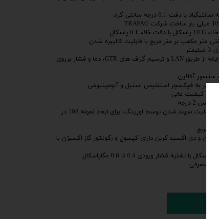
ء 0.1 پاسکال
متر
مجهز به سیستم انتقال اطلاعات به رایانه از طریق LAN و ترسیم گراف های GTR، دما و فشار برروی
ه، مجهز به فیکسچر استنلیس استیل و آلومینیومی
ان با کیفیت عالی
قطر نمونه گیری دستگاه 97 میلیمتر با قابلیت سیلد شدن توسط اورینگ، برای ابعاد نمونه 108 در
تروژن و دی اکسید کربن دارای کپسول و رگولاتور گاز اکسیژن با
ید