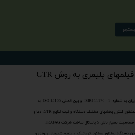
ستجو
یلمهای پلیمری به روش GTR
ساخته شده مطابق با استاندارد ملی ایران به شماره 1 - 11176 ISIRI و بین المللی ISO 15105 به
دارای صفحه نمایش لمسی 4 اینچی بمنظور کنترل بخشهای مختلف دستگاه و ثبت نتایح GTR، دما و
مجهز به سنسور ترانسمیتری فشار با حساسیت بسیار بالای 5 پاسکال ساخت شرکت TRAFAG
 پذیر نمودن دستگاه بمنظور عملکرد اتوماتیک و منظم شیرهای ورودی و