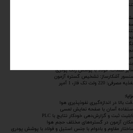
نترل دقیق زمان و ثبت نتایج را فراهم می‌کند.
شخصات فنی:
حه نمایش لمسی: 4.3 اینچ، ساخت DELTA تایوان
ترل و گزارش‌دهی: PLC مدل 14SS2
حجم داخلی سیلندر میانی: 590 میلی‌لیتر، از جنس استیل ضد
نگ و با بدنه حکاکی شده
حجم‌های قابل اندازه‌گیری عبور هوا: 25، 50، 100، 200 و 300
ی‌سی
نس سیلندر بیرونی: آلومینیوم
ایر قطعات: فولاد با پوشش رنگ پودری
نسور آشکارساز: تشخیص گستره آزمون
ذیه مصرفی: 220 ولت تک فاز، 1 آمپر
زایا:
قت بالا در اندازه‌گیری نفوذپذیری هوا
ستفاده آسان با صفحه نمایش لمسی
ابلیت ثبت و گزارش‌دهی خودکار نتایج با PLC
مکان آزمون در گستره‌های مختلف حجم هوا
اختار مقاوم و بادوام با جنس استیل و فولاد با پوشش پودری