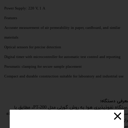
Power Supply: 220 V, 1 A
Features
Accurate measurement of air permeability in paper, cardboard, and similar
materials
Optical sensors for precise detection
Digital timer with microcontroller for automatic test control and reporting
Pneumatic clamping for secure sample placement
Compact and durable construction suitable for laboratory and industrial use
عرفی دستگاه:
دستگاه نفوذپذیری هوا به روش گورلی مدل PT-200، مطابق با
استاندارد ملی ایران ISIRI 7064-5 طراحی شده است. این دستگاه
رای اندازه‌گیری نفوذپذیری هوا در کاغذ، مقوا و مواد مشابه
استفاده می‌شود و به کمک PLC و صفحه نمایش لمسی، امکان