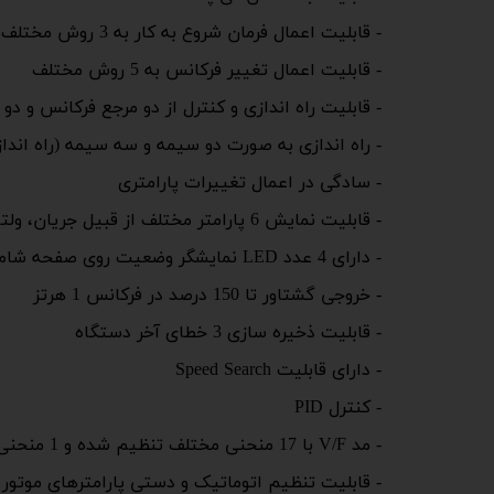
- قابلیت اعمال فرمان شروع به کار به 3 روش مختلف
- قابلیت اعمال تغییر فرکانس به 5 روش مختلف
- قابلیت راه اندازی و کنترل از دو مرجع فرکانس و دو
- راه اندازی به صورت دو سیمه و سه سیمه (راه اندا
- سادگی در اعمال تغییرات پارامتری
- قابلیت نمایش 6 پارامتر مختلف از قبیل جریان، ولتاژ خروجی، ولتاژ DC BUS، فرکانس، سرعت، دما
- دارای 4 عدد LED نمایشگر وضعیت روی صفحه شامل وضعیت HZ/RPM، راستگرد، چپگرد و Function
- خروجی گشتاور تا 150 درصد در فرکانس 1 هرتز
- قابلیت ذخیره سازی 3 خطای آخر دستگاه
- دارای قابلیت Speed Search
- کنترل PID
- مد V/F با 17 منحنی مختلف تنظیم شده و 1 منحنی دستی
- قابلیت تنظیم اتوماتیک و دستی پارامترهای موتور