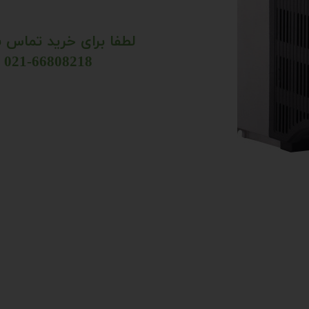
لطفا برای خرید تماس ب
​​​​​​​021-66808218