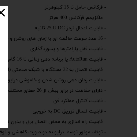
- فرکانس حامل تا 15 کیلوهرتز
- ماکزیمم فرکانس 400 هرتز
- قابلیت اعمال ترمز DC تا 25 ثانیه
- 16 عدد سرعت حافظه ای با زمان های روشن و خاموشی (Acc/Dec) اختصاصی
- قابلیت قفل پارامترها و پسوردگذاری
- قابلیت AutoRun یا برنامه دهی زمانی تا 16 گام
- قابلیت اتصال به 32 دستگاه با شبکه صنعتی ModBus(RTU-ASCII) و اینترفیس RS485
- قابلیت زمان دهی روشن شدن و خاموشی درایو تا 3600 ثانیه
- دارای حفاظت در برابر بیش از 26 خطای مختلف از جمله حفاظت دور برعکس، اضافه جریان، اضافه ولتاژ، اضافه بار، گرمای بیش از حد و …
- قابلیت کنترل عملکرد فن
- قابلیت اعمال تزریق DC به خروجی
- قابلیت راه اندازی به محض اتصال برق و بدون نیاز 
- توقف موتور توسط درایو به دو صورت کاهشی و توقف