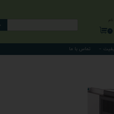
نام
ج
ری من
۰
اژه
یفیت
تماس با ما
اب کاربری