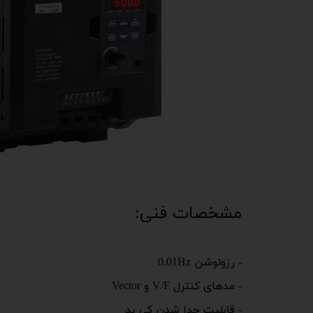
مشخصات فنی:
- رزولوشن 0.01Hz
- مدهای کنترل V/F و Vector
- قابلیت جدا شدن کی پد