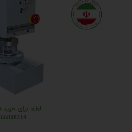
لطفا برای خرید 
021-66808218​​​​​​​