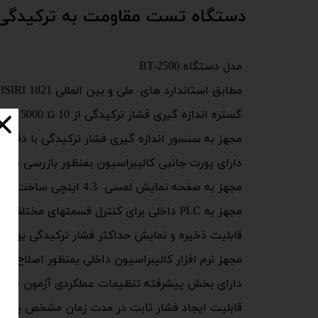
دستگاه تست مقاومت به ترکیدگی
مدل دستگاه BT-2500
مطابق استاندارد های ملی و بین المللی ISO 2759, ISO 2758, ASTM D3786 , ISIRI 1821
گستره اندازه گیری فشار ترکیدگی از 10 تا 5000 کیلوپاسکال با ریزنگری 0.01 کیلوپاسکال
مجهز به سنسور اندازه گیری فشار ترکیدگی با دقت
دارای پورت جانبی کالیبراسیون بمنظور بازرسی میان
مجهز به صفحه نمایش لمسی 4.3 اینچی ساخت DELTA تایوان
مجهز به PLC داخلی برای کنترل قسمتهای مختلف دستگاه
قابلیت ذخیره و نمایش حداکثر فشار ترکیدگی بهمرا
مجهز نرم افزار کالیبراسیون داخلی بمنظور اصلاح خطا
دارای بخش پیشرفته تنظیمات عملکردی آزمون بر رو
قابلیت ایجاد فشار ثابت در مدت زمان مشخص برای 