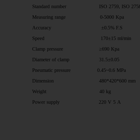
Standard number ISO 2759, ISO 2758, A
Measuring range 0-5000 Kpa
Accuracy ±0.5% F.S
Speed 170±15 ml/min
Clamp pressure ≥690 Kpa
Diameter of clamp 31.5±0.05
Pneumatic pressure 0.45~0.6 MPa
Dimension 480*420*600 mm
Weight 40 kg
Power supply 220 V 5 A