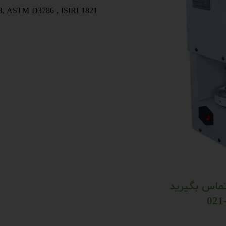
STM D3786 , ISIRI 1821
تماس بگیرید