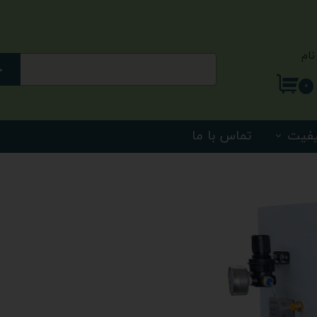
نام
ج
ری من
۰
اژه
یفیت
تماس با ما
اب کاربری