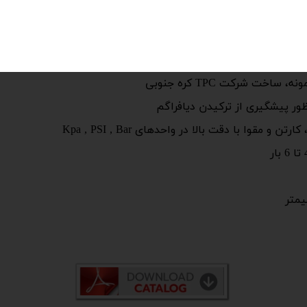
زمون
 با آبکاری کروم سخت
خت شرکت TPC کره جنوبی
ور پیشگیری از ترکیدن دیافراگم
وا با دقت بالا در واحدهای Kpa , PSI , Bar