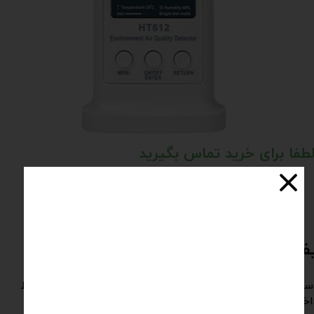
طفا برای خرید تماس بگیرید
​​​​​​​ 021-6680821
ت سنج هوا Habotest HT612
دستگاه HABOTEST HT612، یک سنجش کیفیت هوا در محیط
اخلی با نمایش به صورت آنالوگ و دیجیتال است که قادراست