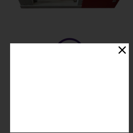
​لطفا برای خرید تماس بگیرید
021-66808218