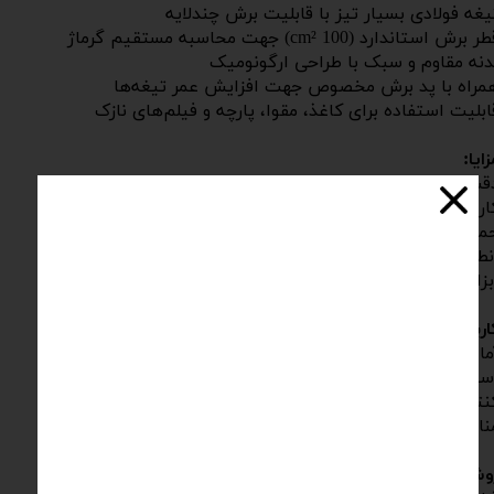
یغه فولادی بسیار تیز با قابلیت برش چندلایه
 برش استاندارد (100 cm²) جهت محاسبه مستقیم گرماژ
دنه مقاوم و سبک با طراحی ارگونومیک
مراه با پد برش مخصوص جهت افزایش عمر تیغه‌ها
ابلیت استفاده برای کاغذ، مقوا، پارچه و فیلم‌های نازک
زایا:
قت بالا در برش یکنواخت نمونه‌ها
اربری آسان و ایمن بدون نیاز به مهارت خاص
مل و نگهداری راحت
نطباق با استانداردهای ملی و بین‌المللی
بزاری ضروری برای تست گرماژ در آزمایشگاه‌ها
اربردها:
ماده‌سازی نمونه جهت آزمون گرماژ کاغذ و مقوا
ستفاده در صنایع سلولزی و بسته‌بندی
نترل کیفیت در صنایع چاپ، نساجی و پلاستیک
ناسب برای واحدهای تحقیق و توسعه و مراکز کنترل کیفیت
وش انجام آزمون: