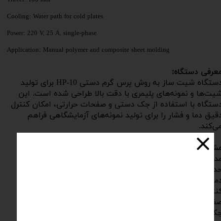
Travel: 100 mm
Cooling: Water path for cold plates
Power: 220 V, 25 A, single-phase
Application: Manual polymer and composite sheet molding
عرفی دستگاه:
دستگاه شیت ساز به روش پرس گرم دستی HP-10 برای تولید
یت‌ها و نمونه‌های پلیمری با دقت بالا طراحی شده است. این
ستگاه با استفاده از جک دستی و صفحات حرارتی، امکان کنترل
قیق دما و فشار را برای تولید نمونه‌های آزمایشگاهی فراهم
ی‌کند.
شخصات فنی:
دل دستگاه: HP-10
داکثر ظرفیت پرس: ۲۰ تن
ای صفحات: ۲۵ تا ۲۵۰ درجه سانتی‌گراد با دقت ۰.۱ درجه
ترل دما: دیجیتال PID برای صفحات بالا و پایین
فحه نمایش: دیجیتال برای نظارت و تایمر
ک دستی: ظرفیت ۲۰ تن