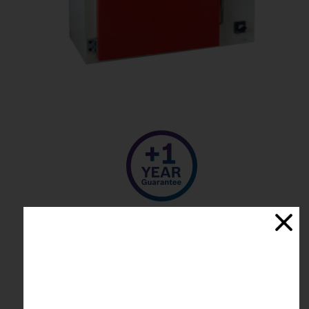
لطفا برای خرید تماس بگیرید
021-66808218