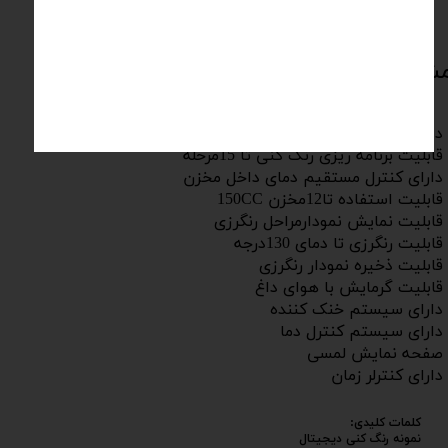
شخصات فنی :
ای بهتر شدن عملیات رنگرزی -
نگ کنی تا 15مرحله -
 دمای داخل مخزن -
فاده تا12مخزن -
ارمراحل رنگرزی -
 دمای 130درجه -
مودار رنگرزی -
با هوای داغ -
خنک کننده -
کنترل دما -
ش لمسی -
لر زمان -
کلمات کلیدی:
نمونه رنگ کنی دیجیتال