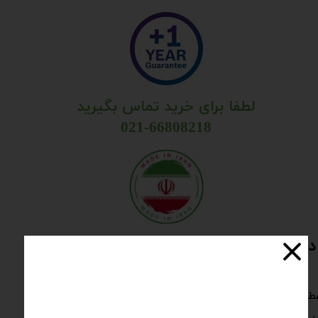
​لطفا برای خرید تماس بگیرید
021-66808218
ستگاه مارتیندل سایش و پرزدهی پارچه
بق با استاندارد 1-1521 ,2-1521 ,3-1521 ,4-1521​​​​​​​