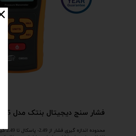
فشار سنج دیجیتال بنتک مدل GM505