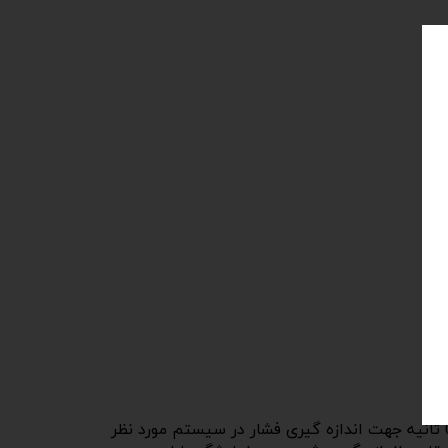
محدوده اندازه گیری فشار از 2.49- پاسکال تا 2.49 کیلو پاسکال kPa- با دقت 0.25 درصد دارای زمان پاسخ دهی کمتر از 0.5 ثانیه جهت اندازه گیری فشار در سیستم مورد نظر