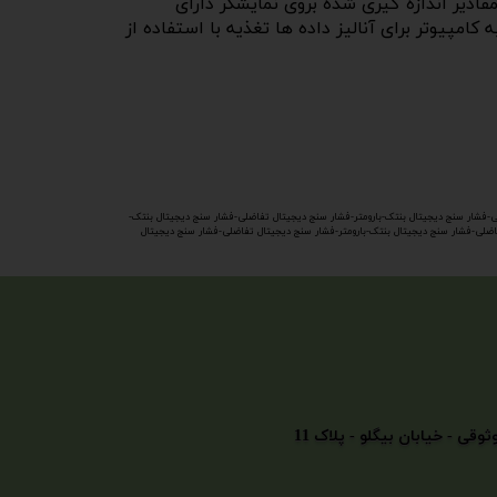
UNI بر روی دستگاه دکمه Data Hold جهت ثابت نگه داشتن مقادیر اندازه گیری شده بروی نمایشگر دارای
 نور پس زمینه جهت استفاده در مکان های تاریک رابط USB جهت اتصال مانومتر GM505 بنتک به کامپیوتر برای آنالیز داده ها تغذیه با استفاده از
ی-فشار سنج دیجیتال بنتک-بارومتر-فشار سنج دیجیتال تفاضلی-فشار سنج دیجیتال بنتک-
 تفاضلی-فشار سنج دیجیتال بنتک-بارومتر-فشار سنج دیجیتال تفاضلی-فشار سنج دیجیتال