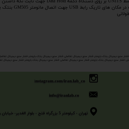
انتخاب واحدهای فشار بر اساس پارامتر مورد نظر توسط TS
نمایشگر LCD به همراه
شار سنج دیجیتال بنتک-بارومتر-فشار سنج دیجیتال تفاضلی-فشار سنج دیجیتال بنتک-بارومتر-فشار سنج دیجیتال تفاضل
-فشار سنج دیجیتال بنتک-بارومتر-​​​​​​​فشار سنج دیجیتال تفاضلی-فشار سنج دیجیتال بنتک-بارومتر-فشار سنج دیجیتال
i
nstagram.com/iran.lab_co
info@iranlab.co
​​​​​​​تهران - کیلومتر 5 بزرگراه فتح - بلوار الغدیر- خیابان وثوقی - خیابان بیگلو - پلاک 11