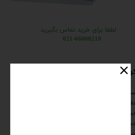
لطفا برای خرید تماس بگیرید
021-66808218​​​​​​​​​​​​​​
ره الکتریکی ۲.۵ لیتری ۱۱۰۰ درجه​​​​​​​
وده دمایی 1100-300درجه سانتی گراد
 دمایی 10± درجه سانتی گراد
اد خارجی 48*45*33سانتیمتر عرض*عمق*ارتفاع
اد داخلی 13*20*10سانتیمتر عرض*عمق*ارتفاع
جهز به تایمر و ترموستات و ترمومتر دیجیتال