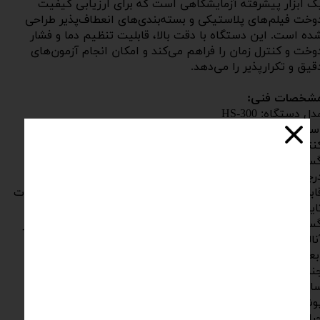
ک ابزار پیشرفته آزمایشگاهی است که برای ارزیابی کیفیت
وخت فیلم‌های پلاستیکی و بسته‌بندی‌های انعطاف‌پذیر طراحی
ده است. این دستگاه با دقت بالا، قابلیت تنظیم دما و فشار
وخت و کنترل زمان را فراهم می‌کند و امکان انجام آزمون‌های
قیق و تکرارپذیر را می‌دهد.
شخصات فنی:
دل دستگاه: HS-300
تانداردها: ASTM F2029 ، ISIRI 2038
ترل دما: چهار کنترلر PID مجزا برای هیترهای بالا و پایین
گستره دمایی المنت‌ها: ۲۵ تا ۳۰۰ درجه سانتی‌گراد با دقت ۰.۱
رجه
ابلیت انتخاب المنت‌ها: روشن/خاموش و تنظیم دماهای متفاوت
ایمر دیجیتال: زمان دوخت ۰.۱ تا ۹۹۹ ثانیه
گستره فشار دوخت: ۰.۰۵ تا ۰.۷ مگاپاسکال با رگولاتور و نمایشگر
نالوگ
عاد فک سیل کننده: ۲۲۰ × ۱۰ میلیمتر و ۵۰ × ۱۰ میلیمتر
جنس فک‌ها: آلومینیوم با نوار سیلیکونی مقاوم تا ۳۰۰ درجه
انتی‌گراد
وشش بدنه: رنگ پودری الکترواستاتیک مقاوم در برابر ضربه و
رارت