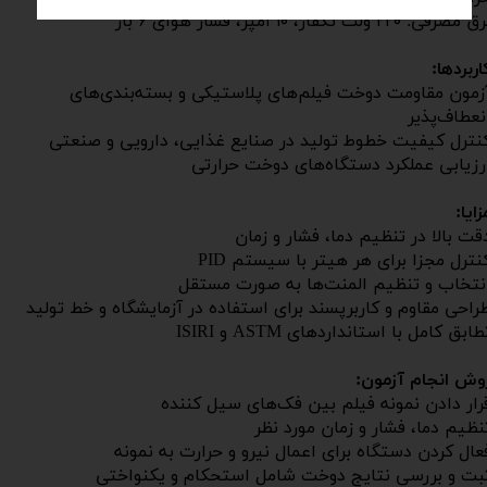
 مصرفی: ۲۲۰ ولت تکفاز، ۱۰ آمپر، فشار هوای ۶ بار
اربردها:
زمون مقاومت دوخت فیلم‌های پلاستیکی و بسته‌بندی‌های
نعطاف‌پذیر
نترل کیفیت خطوط تولید در صنایع غذایی، دارویی و صنعتی
رزیابی عملکرد دستگاه‌های دوخت حرارتی
زایا:
قت بالا در تنظیم دما، فشار و زمان
نترل مجزا برای هر هیتر با سیستم PID
نتخاب و تنظیم المنت‌ها به صورت مستقل
راحی مقاوم و کاربرپسند برای استفاده در آزمایشگاه و خط تولید
طابق کامل با استانداردهای ASTM و ISIRI
وش انجام آزمون:
رار دادن نمونه فیلم بین فک‌های سیل کننده
نظیم دما، فشار و زمان مورد نظر
عال کردن دستگاه برای اعمال نیرو و حرارت به نمونه
بت و بررسی نتایج دوخت شامل استحکام و یکنواختی