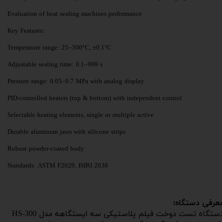
Evaluation of heat sealing machines performance
:Key Features
Temperature range: 25–300°C, ±0.1°C
Adjustable sealing time: 0.1–999 s
Pressure range: 0.05–0.7 MPa with analog display
PID-controlled heaters (top & bottom) with independent control
Selectable heating elements, single or multiple active
Durable aluminum jaws with silicone strips
Robust powder-coated body
Standards: ASTM F2029, ISIRI 2038
عرفی دستگاه:
دستگاه تست دوخت فیلم پلاستیکی سه ایستگاهه مدل HS-300