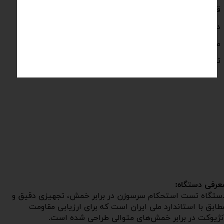
قابلیت تنظیم خمش در زوایای 15 – 20 و 25 درجه
دارای سنسور مغناطیسی بمنظور شمارش هر سیکل خمش
مجهز به گیره استاندارد بمنظور فیکس کردن آزمونه بدون لقی
تغذیه مصرفی 220 ولت 3 آمپر
عرفی دستگاه:
ستگاه تست استحکام سرسوزن در برابر خمش، تجهیزی دقیق و
طابق با استاندارد ملی ایران است که برای ارزیابی مقاومت
نژیوکت در برابر خمش‌های متوالی طراحی شده است.