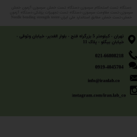
دستگاه تست استحکام سرسوزن-دستگاه تست خمش سرسوزن-آزمون خمش
سرسوزن-تست مقاومت سرسوزن-دستگاه تست تجهیزات پزشکی-دستگاه آزمون
خمش-تست خمش مطابق استاندارد ملی ایران-Needle bending strength tester
​​​​​​​تهران - کیلومتر 5 بزرگراه فتح - بلوار الغدیر- خیابان وثوقی -
خیابان بیگلو - پلاک 11
​​​​​021-66808218
0919-4045704
info@iranlab.co
i
nstagram.com/iran.lab_co