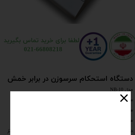
لطفا برای خرید تماس بگیرید
021-66808218
دستگاه استحکام سرسوزن در برابر خمش
مدل NB-10
​​​​​​​مطابق استاندارد ملی ایران
مجهز به شمارنده دیجیتال تا حداکثر 9999 دفعه خمش
مجهز به موتور DC بهمراه گیربکس مینیاتوری
دارای درایو DC بمنظور کنترل سرعت خمش با فرکانس 0.5 هرتز