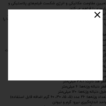
عیین مقاومت مکانیکی و انرژی شکست فیلم‌های پلاستیکی و
لیمری را فراهم می‌کند.
ین دستگاه مجهز به نمایشگر لمسی و سیستم محاسبه خودکار
تایج است و با گیره‌ها و سیستم رهاسازی پنوماتیکی، آزمون‌ها را
ا دقت و امنیت بالا انجام می‌دهد.
شخصات فنی:
دل دستگاه: FIT-660
تانداردها: ASTM 1709، ISIRI 7276، ISIRI 8514
نمایشگر و نرم‌افزار: ۴ اینچ لمسی ، محاسبه خودکار نتایج، قابلیت
زارش‌گیری و ویرایش
رتفاع رهاسازی دارت: ۶۶۰ میلی‌متر تا ۱۵۰۰ میلی‌متر
وش آزمون: Method A و Method B
الت رهاسازی: اتوماتیک
رم دارت: ۵۰ گرم
طر هد دارت: ۳۸.۱ میلی‌متر
طر دنباله وزنه‌ها: ۶ میلی‌متر
ول دنباله وزنه‌ها: ۱۲۰ میلی‌متر
داد وزنه‌ها: ۲۶ عدد (۵، ۱۵، ۳۰، ۶۰ گرم اضافه قابل استفاده)
احد اندازه‌گیری نیرو: گرم و نیوتن