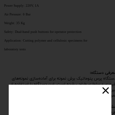
Power Supply: 220V, 1A
Air Pressure: 6 Bar
Weight: 35 Kg
Safety: Dual-hand push buttons for operator protection
Application: Cutting polymer and cellulosic specimens for
laboratory tests
عرفی دستگاه:
ستگاه پرس پنوماتیک برش نمونه برای آماده‌سازی نمونه‌های
لیمری و سلولزی طراحی شده است. این دستگاه با استفاده از
یروی پنوماتیک و مکانیزم ایمن، امکان برش دقیق و یکنواخت
مونه‌ها را فراهم می‌کند.
شخصات فنی:
رفیت اعمال نیرو: ۳ تن