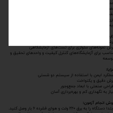
داکثر ضخامت نمونه: ۵ میلی‌متر
ای مفید برش: ۳۰۰ × ۱۸۰ میلی‌متر
یه: برق تکفاز ۲۲۰ ولت، ۱ آمپر، فشار هوای فشرده ۶ بار
زن کلی دستگاه: حدود ۳۵ کیلوگرم
یمنی: دارای دو شستی جهت جلوگیری از خطر برای کاربر
اربردها:
رش و آماده‌سازی نمونه‌های پلیمری
رش نمونه‌های سلولزی برای تست‌های آزمایشگاهی
ناسب برای آزمایشگاه‌های کنترل کیفیت و واحدهای تحقیق و
وسعه
زایا:
ملکرد ایمن با استفاده از سیستم دو شستی
رش دقیق و یکنواخت
راحی صنعتی با ابعاد جمع‌وجور
یاز به نگهداری کم و بهره‌برداری آسان
وش انجام آزمون:
ابتدا دستگاه را به برق ۲۲۰ ولت و هوای فشرده ۶ بار وصل کنید.