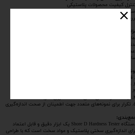
نترل کیفیت محصولات پلاستیکی
ستفاده در آزمایشگاه‌های تحقیق و توسعه
ررسی خواص مکانیکی مواد سخت
زایا:
مایشگر عقربه‌ای دقیق و کاربرپسند
دنه مقاوم فولادی با پوشش کرم سخت
عمال نیروی یکنواخت توسط اهرم وزنه
ازگار با استانداردهای ملی و بین‌المللی
وش انجام آزمون:
ه تنظیم شونده
۵ کیلوگرم با اهرم
 داده شده روی عقربه
هت اطمینان از صحت اندازه‌گیری
مع‌بندی:
دستگاه Shore D Hardness Tester یک ابزار دقیق و قابل اعتماد
رای اندازه‌گیری سختی پلاستیک و مواد سخت است که با طراحی