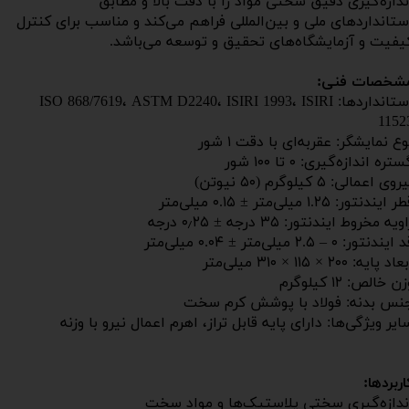
ندازه‌گیری دقیق سختی مواد را با دقت بالا و مطابق
ستانداردهای ملی و بین‌المللی فراهم می‌کند و مناسب برای کنترل
یفیت و آزمایشگاه‌های تحقیق و توسعه می‌باشد.
شخصات فنی:
استانداردها: ISO 868/7619، ASTM D2240، ISIRI 1993، ISIRI
1152
وع نمایشگر: عقربه‌ای با دقت ۱ شور
تره اندازه‌گیری: ۰ تا ۱۰۰ شور
روی اعمالی: ۵ کیلوگرم (۵۰ نیوتن)
 ایندنتور: ۱.۲۵ میلی‌متر ± ۰.۱۵ میلی‌متر
اویه مخروط ایندنتور:
۳۵ درجه ± ۰٫۲۵ درجه​​​​​​​
ایندنتور: ۰ – ۲.۵ میلی‌متر ± ۰.۰۴ میلی‌متر
اد پایه: ۲۰۰ × ۱۱۵ × ۳۱۰ میلی‌متر
ن خالص: ۱۲ کیلوگرم
نس بدنه: فولاد با پوشش کرم سخت
ایر ویژگی‌ها: دارای پایه قابل تراز، اهرم اعمال نیرو با وزنه
اربردها:
ندازه‌گیری سختی پلاستیک‌ها و مواد سخت