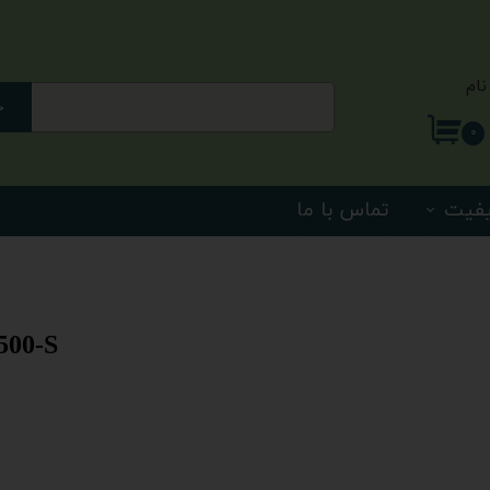
نام
ج
ری من
۰
اژه
یفیت
تماس با ما
اب کاربری
500-S