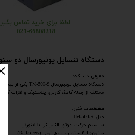
لطفا برای خرید تماس بگیری
021-66808218​​​​​​​
​دستگاه تنسایل یونیورسال دو ست
معرفی دستگاه:
دستگاه تنسایل یون
مختلف از جمله کاغذ، کارتن، پلاستیک و فلزات کاربرد
مشخصات فنی:
مدل: TM-500-S
سیستم حرکت: موتور الکتریکی با اینورتر
ستون‌ها: ۲ ستون با پیچ توپی (Ball-screw)