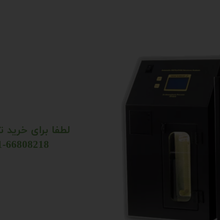
لطفا برای خرید 
021-66808218