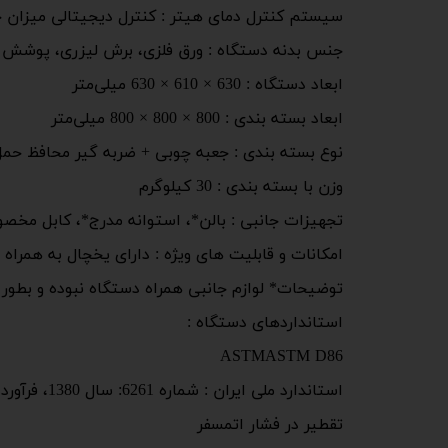
سیستم کنترل دمای هیتر : کنترل دیجیتالی میزان ح
جنس بدنه دستگاه : ورق فلزی، برش لیزری، پوشش ر
ابعاد دستگاه : 630 × 610 × 630 میلی‌متر
ابعاد بسته بندی : 800 × 800 × 800 میلی‌متر
نوع بسته بندی : جعبه چوبی + ضربه گیر محافظ حمل
وزن با بسته بندی : 30 کیلوگرم
تجهیزات جانبی : بالن*، استوانه مدرج*، کابل مخصو
امکانات و قابلیت های ویژه : دارای یخچال به همرا
توضیحات* لوازم جانبی همراه دستگاه نبوده و بطور 
استانداردهای دستگاه :
ASTMASTM D86
استاندارد ملی ایران : شماره 6261: سال 1380، فرآورده های نفتی
تقطیر در فشار اتمسفر