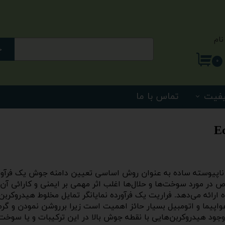
نام
ج
ری من
۰
اژه
یفیت
تماس با ما
اب کاربری
مسفر – مدل Eco – آزمون تقطیر ناپیوسته ساده به عنوان روش اساسی تعیین دامنه
در مورد سوخت‌ها و حلال‌ها اغلب اثر مهمی بر ایمنی و کارائی آن‌ها
 ارائه می‌دهد. فراریت یک فرآورده نمایانگر تمایل مخلوط هیدروکربن 
واپیما و اتومبیل بسیار حائز اهمیت است زیرا برروشن نمودن و گرم ن
ارد. وجود هیدروکربن‌هایی با نقطه جوش بالا در این ترکیبات و یا سوخ