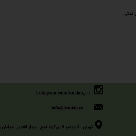
​​​​​ی
i
nstagram.com/iran.lab_co
info@iranlab.co
​​​​​​​تهران - کیلومتر 5 بزرگراه فتح - بلوار الغدیر- خیابان وثوقی - خیابان بیگلو - پلاک 11