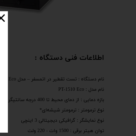
اطلاعات فنی دستگاه :
نام دستگاه : تست تقطیر در اتمسفر – مدل Eco
نام مدل : PT-1510 Eco
بازه دمایی : از دمای محیط تا 400 درجه سانتیگراد
نوع ترمومتر : ترمومتر شیشه‌ای*
نوع نمایشگر : گرافیکی دیجیتالی 3 اینچی
توان هیتر برقی : 1500 وات - 220 ولت