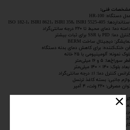
شخصات فنی:
دل دستگاه: HR-100
انداردها: ISO 182-1، ISIRI 8621، ISIRI 358، ISIRI 5525-405
امنه دما: دمای محیط تا ۲۲۰ درجه سانتی‌گراد
ترل دما: PID با SSR برای ثبات بیشتر
مایشگر: دیجیتال ساخت BERM
ن خنک‌کننده: برای کاهش دمای بدنه دستگاه
لوک نمونه: آلومینیومی با ۲۵ خانه
طر سوراخ‌ها: ۵ و ۱۶ میلی‌متر
عاد بلوک: ۱۴۰ × ۱۴۰ میلی‌متر
لرانس کنترل دما: ۱
±​​​​​​​
درجه سانتی‌گراد
وازم جانبی: بسته کاغذ ترنسل
وان مصرفی: ۲۲۰ ولت، ۴ آمپر
اربردها:
عیین مقاومت حرارتی مواد پلیمری و قطعات صنعتی
ررسی تغییرات فیزیکی و شیمیایی تحت دمای بالا
نترل کیفیت مواد و محصولات تولیدی
اربرد در آزمایشگاه‌های تحقیق و توسعه