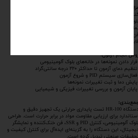
زایا:
نترل دقیق دما با سیستم PID و SSR
وک آلومینیومی ۲۵ خانه برای آزمون همزمان نمونه‌های متعدد
مایشگر دیجیتال دقیق و کاربرپسند
ن کولینگ برای افزایش طول عمر دستگاه و ایمنی
ابلیت اجرای آزمون مطابق استانداردهای ملی و بین‌المللی
وش انجام آزمون:
رار دادن نمونه‌ها در خانه‌های بلوک آلومینیومی
نظیم دمای آزمون تا حداکثر ۲۲۰ درجه سانتی‌گراد
عال‌سازی سیستم PID و شروع آزمون
ایش دما و ثبت تغییرات نمونه‌ها
​​​​​​ پایان آزمون و بررسی تغییرات فیزیکی و شیمیایی
مع‌بندی:
دستگاه HR-100 تست پایداری حرارتی یک تجهیز دقیق و
ستاندارد برای ارزیابی مقاومت مواد در برابر حرارت است. طراحی
بلوک آلومینیومی، کنترل PID و SSR، فن خنک‌کننده و نمایشگر
یجیتال، این دستگاه را به گزینه‌ای ایده‌آل برای کنترل کیفیت و
حقیقات صنعتی تبدیل کرده است.