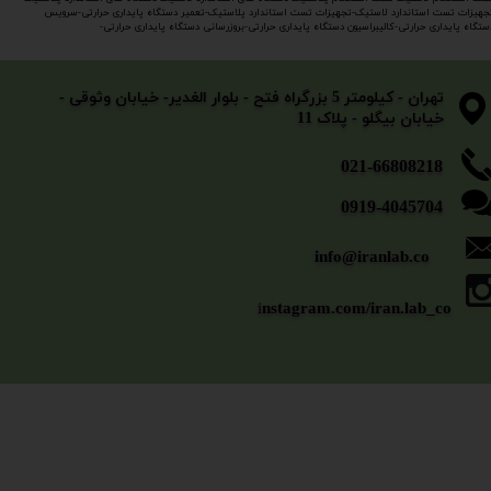
جهیزات تست استاندارد لاستیک-تجهیزات تست استاندارد پلاستیک-تعمیر دستگاه پایداری حرارتی-سرویس
ستگاه پایداری حرارتی-کالیبراسیون دستگاه پایداری حرارتی-بروزرسانی دستگاه پایداری حرارتی-​​​​​​​
​​​​​​​تهران - کیلومتر 5 بزرگراه فتح - بلوار الغدیر- خیابان وثوقی -
خیابان بیگلو - پلاک 11
​​​​​021-66808218
0919-4045704
info@iranlab.co
i
nstagram.com/iran.lab_co