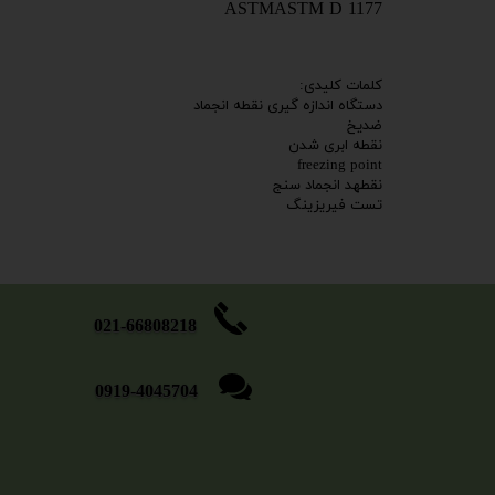
ASTMASTM D 1177
کلمات کلیدی:
دستگاه اندازه گیری نقطه انجماد
ضدیخ
نقطه ابری شدن
freezing point
نقطهد انجماد سنج
تست فیریزینگ
​​​​​021-66808218
0919-4045704