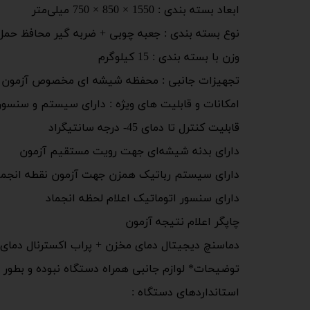
ابعاد بسته بندی : 1550 × 850 × 750 میلی‌متر
نوع بسته بندی : جعبه چوبی + ضربه گیر محافظ حمل
وزن با بسته بندی : 15 کیلوگرم
تجهیزات جانبی : محفظه شیشه ای مخصوص آزمون ضد 
امکانات و قابلیت های ویژه : دارای سیستم و سنسو
قابلیت کنترل تا دمای 45- درجه سانتیگراد
دارای بدنه شیشه‌ای جهت رویت مستقیم آزمون
دارای سیستم رباتیک همزن جهت آزمون نقطه انجما
دارای سنسور اتوماتیک اعلام لحظه انجماد
چاپگر اعلام نتیجه آزمون
دماسنچ دیجیتال دمای مخزن + پراب اکسترنال دمای 
توضیحات* لوازم جانبی همراه دستگاه نبوده و بطور 
استانداردهای دستگاه :