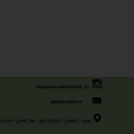
i
nstagram.com/iran.lab_co
info@iranlab.co
​​​​​​​تهران - کیلومتر 5 بزرگراه فتح - بلوار الغدیر- خیابان وثوقی - خیابان بیگلو - پلاک 11