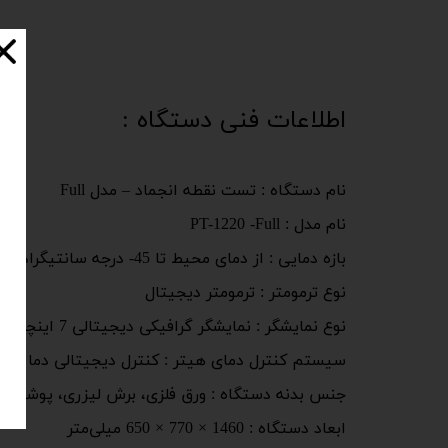
اطلاعات فنی دستگاه :
نام دستگاه : تست نقطه انجماد – مدل Full
نام مدل : PT-1220 -Full
بازه دمایی : از دمای محیط تا 45- درجه سانتیگراد
نوع ترمومتر : ترمومتر دیجیتال
نوع نمایشگر : نمایشگر گرافیکی دیجیتالی 7 اینچی تمام رنگی
سیستم کنترل دمای هیتر : کنترل دیجیتالی دما
جنس بدنه دستگاه : ورق فلزی، برش لیزری، پوشش ر
ابعاد دستگاه : 1460 × 770 × 650 میلی‌متر