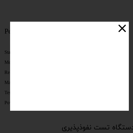
Penetration Tester
Standard Number ASTM D5 , ISIRI 2950
Measuring range 0-80 mm
Resolution 0.01 mm
Max load 2000 g
Test time 0.1 – 999 sec
Power 220v
ستگاه تست نفوذپذیری