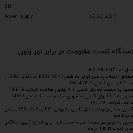
RH
Power Supply 1∮, AC 220 V
ستگاه تست مقاومت در برابر نور زنون
دل دستگاه KX-1000
مطابق استاندارد ملی ایران به شماره ISIRI 12523-2، ISIRI 4084 و
تاندارد بین المللی ISO 4892-2
هز به صفحه نمایش لمسی 4.3 اینچی ساخت شرکت DELTA
مجهز به PLC برای کنترل بخشهای مختلف دستگاه مدل 14SS2
اخت شرکت DELTA
کنترل دما و رطوبت داخل کابین به روش PID و بکمک SSR متصل
ه پردازنده
جهز به ترمومتر صفحه سیاه استاندارد، برای اندازه گیری حداکثر
ای نمونه تا 100 درجه