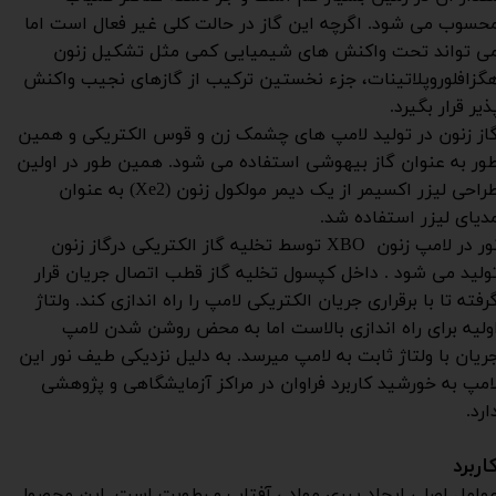
حسوب می شود. اگرچه این گاز در حالت کلی غیر فعال است اما
ی تواند تحت واکنش های شیمیایی کمی مثل تشکیل زنون
گزافلوروپلاتینات، جزء نخستین ترکیب از گازهای نجیب واکنش
ذیر قرار بگیرد.
از زنون در تولید لامپ های چشمک زن و قوس الکتریکی و همین
ور به عنوان گاز بیهوشی استفاده می شود. همین طور در اولین
طراحی لیزر اکسیمر از یک دیمر مولکول زنون (Xe2) به عنوان
دیای لیزر استفاده شد.
نور در لامپ زنون XBO توسط تخلیه گاز الکتریکی درگاز زنون
ولید می شود . داخل کپسول تخلیه گاز قطب اتصال جریان قرار
رفته تا با برقراری جریان الکتریکی لامپ را راه اندازی کند. ولتاژ
ولیه برای راه اندازی بالاست اما به محض روشن شدن لامپ
ریان با ولتاژ ثابت به لامپ میرسد. به دلیل نزدیکی طیف نور این
امپ به خورشید کاربرد فراوان در مراکز آزمایشگاهی و پژوهشی
ارد.
اربرد
وامل اصلی ایجاد پیری مواد ، آفتاب و رطوبت است. این محصول