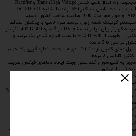
موعه راه انداز لامپ شامل Trans ،High Voltage و Rectifier
لامپ با شدت تابش حداکثر 550 وات با تغذیه DC SHORT
ول عمر موثر 1000 ساعت ساخت کشور روسیه
یستم کولینگ شعله زنون توسط هوا، لامپ با پوشش محافظ
شه کوارتز برای فیلتر تشعشع UV در گستره 300 تا 400 نانومتر
کنترل رطوبت از 20% تا 70% با دقت اندازه گیری یک درصد و
نترل تلرانس تا 8 درصد
کنترل دمای کابین از 0 تا 70+ درجه با دقت اندازه گیری یک دهم
 کنترل تلرانس 2 درجه
جهز به کمپرسور و کندانسور جهت ایجاد دماهای فیکس تعریف
ده توسط اپراتور
ارای گیره گردان برای چرخاندن آزمونه به دور لامپ از جنس
ستینلس استیل
نس داخلی کابین از آلومینیوم و بیرونی کابین از ورق گالوانیزه
ا پوشش رنگ الکترواستاتیک
جهز به ساعت کارکرد کل دستگاه و زمان انجام آزمون برای
اموش شدن اتوماتیک
ارای سیستم ایمنی کاهش سطح آب و افزایش دما ناخواسته
ابین
مجهز به پورت خروجی USB برای تهیه آرشیو گراف دما و رطوبت
ر زمانهای طی شده