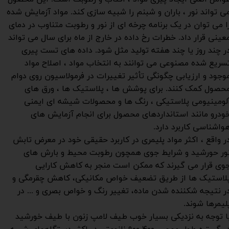
ی تواند نور ، باران و شبنم را شبیه سازی کند. مواد آزمایش شده
ا می توان در یک برنامه چرخه ای از نور و رطوبت متناوب در دمای
عینی قرار داد. خطرات رخ داده در خارج از ماه برای سال می تواند
ر چند روز یا چند هفته تولید مثل شود. داده های تست پیری
سریع شده مصنوعی می توانند به انتخاب مواد ، اصلاح مواد
وجود و ارزیابی چگونگی تأثیر تغییرات در فرمولاسیون روی دوام
حصول کمک کنند. برای پوشش ها ، پلاستیک ها ، ورق های
لومینیومی پلاستیکی ، رنگ ها و محصولات شیشه ای ایمنی
ودرو مانند استانداردهای محصول برای انجام آزمایش های
واشناسی کاربرد دارد.
ر واقع ، اکثر مواد پلیمری در کاربرد حقیقی خود در معرض تابش
ور حورشید و شرایط جوی همچون رطوبت محیط و بارش های
وی قرار می گیرند که ممکن است منجر به کاهش کارایی
لاستیک ها از طریق تضعیف خواص مکانیکی، کاهش چقرمگی و
ر نتیجه شکننده شدن ماده، تغییر رنگ و خواص بصری و ... در
لیمرها شوند.
ا توجه به نزدیکی بسیار خوب طیف لامپ زنون با طیف خورشید