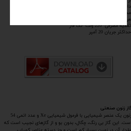
ارای قابلیت اتصال به پرینتر بمنظور پرینت نتایج آزمون
جهز به سیستم آبپاش بر روی سطح نمونه با بازه زمانی قابل
عریف بسته به الزام استاندارد
ذیه مصرفی 220 ولت تک فاز
داکثر جریان 20 آمپر
از زنون صنعتی
زنون یک عنصر شیمیایی با فرمول شیمیایی Xe و عدد اتمی 54
ست. این گاز بی رنگ، چگال، بدون بو و از گازهای نجیب است که
قدار آن در زمین بسیار کم است و جز دسته عناصر کمیاب