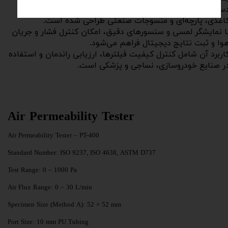
دستگاه PT-400 برای اندازه‌گیری نفوذپذیری هوا از فیلترهای
اغذی، پارچه‌ای و منسوجات صنعتی طراحی شده است.
ا نمایشگر لمسی و سنسورهای دقیق، امکان کنترل فشار و جریان
وا و ثبت نتایج دیجیتال فراهم می‌شود.
اربرد آن شامل کنترل کیفیت فیلترها، ارزیابی راندمان و استفاده
ر صنایع خودروسازی، نساجی و پزشکی است.
Air Permeability Tester
Air Permeability Tester – PT-400
Standard Number: ISO 9237, ISO 4638, ASTM D737
Test Range: 0 – 1000 Pa
Air Flux Range: 0 – 30 L/min
Specimen Size (Method A): 52 × 52 mm
Port Size: 10 mm PU Tubing