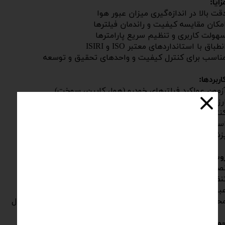
زایا:
قت بالا در اندازه‌گیری میزان عبور هوا
مکان مقایسه کیفیت و راندمان فیلترها
هولت کاربری و تنظیم سریع پارامترها
نطباق با استانداردهای معتبر ISO و ISIRI
ناسب برای کنترل کیفیت و واحدهای تحقیق و توسعه
اربردها:
زمون عملکرد فیلترهای خودرو (هوا، کابین، سوخت)
رزیابی فیلترهای صنعتی و خانگی
نترل کیفیت کاغذها و پارچه‌های صنعتی متخلخل
ستفاده در صنایع خودروسازی، نساجی، بسته‌بندی و تجهیزات
زشکی
وش انجام آزمون:
صب نمونه فیلتر در محفظه دستگاه
نظیم فشار یا دبی جریان هوا
بور هوا از نمونه و ثبت اختلاف فشار
حاسبه میزان نفوذپذیری هوا و نمایش نتیجه به‌صورت دیجیتال
مع بندی: