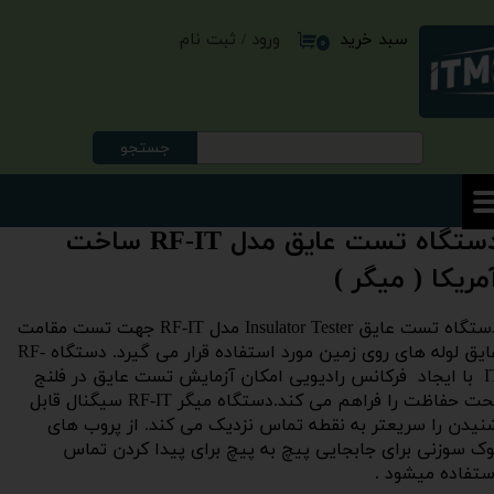
ورود
/
ثبت نام
سبد خرید
حساب کاربری من
۰
تغییر گذر واژه
سفارشات
جستجو
خروج از حساب کاربری
دستگاه تست عایق مدل RF-IT ساخت
مریکا ( میگر )
دستگاه تست عایق Insulator Tester مدل RF-IT جهت تست مقامت
عایق لوله های روی زمین مورد استفاده قرار می گیرد. دستگاه RF-
IT با ایجاد فرکانس رادیویی امکان آزمایش تست عایق در فلنج
تحت حفاظت را فراهم می کند.دستگاه میگر RF-IT سیگنال قابل
نیدن را سریعتر به نقطه تماس نزدیک می کند. از پروب های
وک سوزنی برای جابجایی پیچ به پیچ برای پیدا کردن تماس
ستفاده میشود .