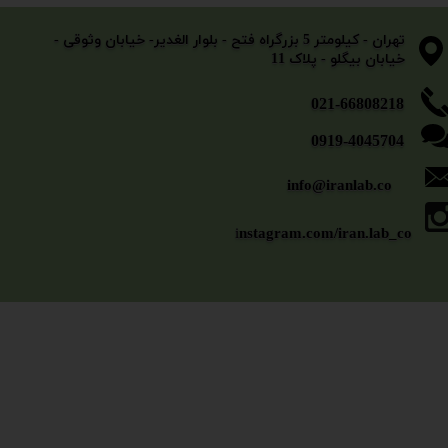
​​​​​​​تهران - کیلومتر 5 بزرگراه فتح - بلوار الغدیر- خیابان وثوقی -
خیابان بیگلو - پلاک 11
​​​​​021-66808218
0919-4045704
info@iranlab.co
i
nstagram.com/iran.lab_co