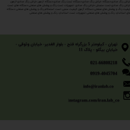
راش رنگ مدادی-دستگاه خراش رنگ مدادی-دستگاه تست رنگ مدادی-دستگاه ازمون خراش رنگ مدادی-ازمون
راش رنگ مدادی-تست سنجش خراش رنگ مدادی -تجهیزات تست رنگ و پوشش های صنعتی-دستگاه های تست
یفیت رنگ و پوشش های صنعتی-دستگاه آزمون کیفیت سنجی-تست استحکام رنگ و پوشش های صنعتی-دستگاه
ای استاندارد رنگ و پوشش های صنعتی-تجهیزات تست استاندارد رنگ و پوشش های صنعتی
​​​​​​​تهران - کیلومتر 5 بزرگراه فتح - بلوار الغدیر- خیابان وثوقی -
خیابان بیگلو - پلاک 11
​​​​​021-66808218
0919-4045704
info@iranlab.co
i
nstagram.com/iran.lab_co