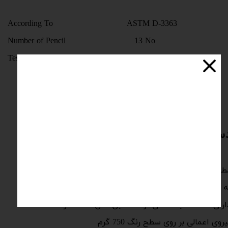
According To ASTM D-3363
Number of Pencil 13 No
Test load
750 g
ستگاه تست دوام رنگ در برابر خراش
ابق استاندارد بین المللی به شماره ASTM D-3363
ه روش ایجاد خراش بکمک نوک مداد
1 مداد با سختی نوک مطابق متن استاندارد
روی اعمالی بر روی سطح رنگ 750 گرم