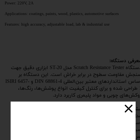
Power: 220V, 2A
Applications: coatings, paints, wood, plastics, automotive surfaces
Features: high accuracy, adjustable load, lab & industrial use
عرفی دستگاه:
دستگاه Scratch Resistance Tester مدل ST-20 ابزاری دقیق جهت
نجش مقاومت سطوح در برابر خراش است. این دستگاه بر
اساس استانداردهای معتبر بین‌المللی DIN 68861-4 و ISIRI 6457-
1 طراحی شده و برای کنترل کیفیت انواع پوشش‌ها، رنگ‌ها،
وکش‌های چوبی و مواد پلیمری کاربرد دارد.
شخصات فنی:
دل دستگاه: ST-20
انداردها: DIN 68861-4 ، ISIRI 6457-1
یستم محرک: الکتروموتور همراه با گیربکس
عت چرخش: ۲.۵ دور در دقیقه (RPM)