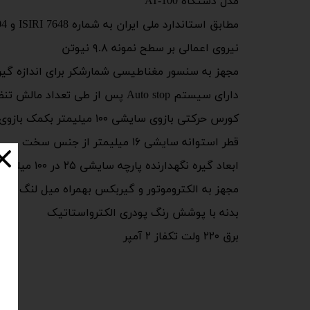
مدل دستگاه AT-100
مطابق استاندارد ملی ایران به شماره ISIRI 7648 و ISIRI 204
نیروی اعمالی بر سطح نمونه ۹.۸ نیوتن
مجهز به سنسور مغناطیسی شمارشکر برای اندازه گیر
دارای سیستم Auto stop پس از طی تعداد مالش تنظیمی توسط اپراتور
کورس حرکتی بازوی سایشی ۱۰۰ میلیمتر بکمک بازوی متحرک به طول ۲۳۰ میلیمتر
قطر استوانه سایشی ۱۶ میلیمتر از جنس سخت
ابعاد گیره نگهدارنده پارچه سایشی ۲۵ در ۱۰۰ میلیمتر با سطح صلب سیقلی
مجهز به الکتروموتور و گیربکس بهمراه میل لنگ بر
بدنه با پوشش رنگ پودری الکترواستاتیک
برق ۲۲۰ ولت تکفاز ۲ آمپر ​​​​​​​