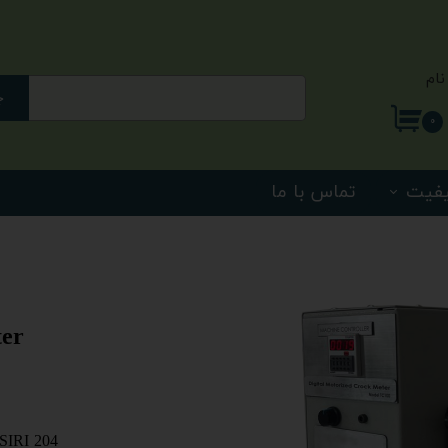
نام
ج
ری من
۰
اژه
یفیت
تماس با ما
اب کاربری
Digital and motorized Crock meter
RI 204