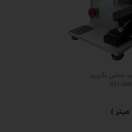
ید تماس بگیرید
یتر )