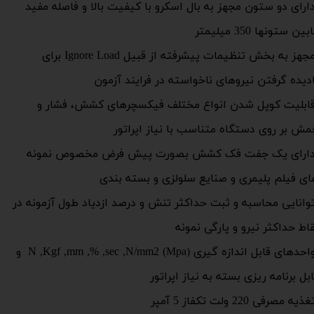
ارای دو ستون مجهز به بال اسکرو با کیفیت بالا و فاصله مفید
بین ستونها 350 میلیمتر
مجهز به بخش تنظیمات پیشرفته از قبیل Ignore Load برای
ادیده گرفتن نیروهای ناخواسته در فرایند آزمون
ابلیت کوپل شدن انواع مختلف فیکسچرهای کشش، فشار و
مش بر روی دستگاه متناسب با نیاز اپراتور
ارای یک جفت فک کشش بصورت پیش فرض مخصوص نمونه
ای فیلم پلیمری و صنایع سلولزی و بسته بندی
وانایی محاسبه و ثبت حداکثر تنش و درصد ازدیاد طول آزمونه در
اط حداکثر نیرو و پارگی نمونه
واحدهای قابل اندازه گیری (N ,Kgf ,mm ,% ,sec ,N/mm2 (Mpa و
بل برنامه ریزی بسته به نیاز اپراتور
یه مصرفی 220 ولت تکفاز 5 آمپر