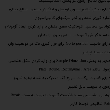
یانگین نتایج آزمون در بخش استاتیستیک
ارای بخش کالیبراسیون لودسل و اینکودر بمنظور اصلاح خطای
ندازه گیری شده زیر نظر شرکتهای کالیبراسیون
وانایی محاسبه اتوماتیک سطح مقطع با وارد کردن ابعاد آزمونه و
حاسبه کرنش آزمونه بر اساس طول اولیه آن
دارای قابلیت Go to position برای قرار گیری فک در موقعیت وارد
ده توسط اپراتور
مجهز به بخش Sample Dimension برای وارد کردن شکل هندسی
نه مانند Plate, Round, Rectangular , Area
ارای قابلیت برگشت سریع فک متحرک به نقطه اولیه شروع
زمون با سرعت قابل تغییر
توانایی تشخیص نقطه شکست آزمونه با توجه به مقدار Break
 تنظیمی توسط کاربر