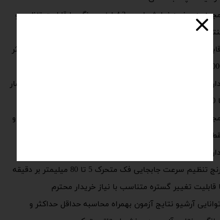
مجهز به صفحه نمایش لمسی4.3 اینچی رنگی با قابلیت تنظیم و
ترل بخشهای مختلف دستگاه ساخت شرکت DELTA تایوان
قابلیت نصب انواع لودسل های S-TYPE از 10 کیلوگرم تا حداکثر
گرم و با دقت اندازه گیری 1 گرم
ارای بدنه مستحکم با قابلیت تحمل حداکثر نیروی کشش و فشار
گرم معادل 2 تن
مجهز به اینکودر 1024 پالس با دقت اندازه گیری بالای جابجایی و
قطه پارگی نمونه های پلیمری و سلولزی
 با سرعت پردازش بالا ساخت شرکت DELTA تایوان
رنج تنظیم سرعت جابجایی فک متحرک 5 تا 80 میلیمتر بر دقیقه
ا قابلیت تغییر گستره متناسب با نیاز خریدار محترم
وانایی آرشیو نتایج آزمون بهمراه محاسبه حداقل حداکثر و