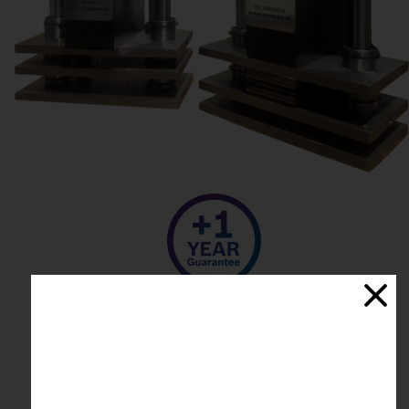
​لطفا برای خرید تماس بگیرید
021-66808218