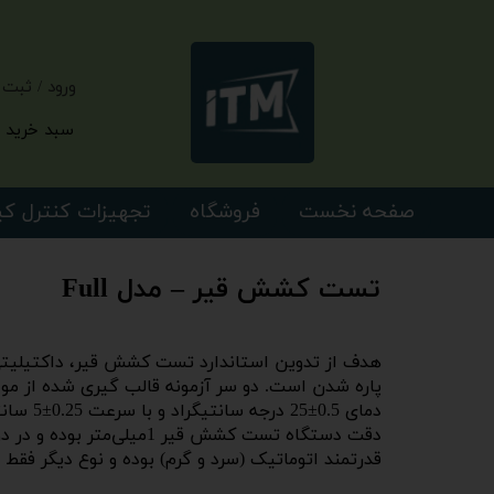
ورود
/
ثبت 
حساب کارب
سبد خرید
تغییر گذر و
سفارشات
صفحه نخست
فروشگاه
تجهیزات کنترل ک
خروج از حس
تست کشش قیر – مدل Full
پاره شدن است. دو سر آزمونه قالب گیری شده از مو
دمای 0.5±25 درجه سانتیگراد و با سرعت 0.25±5 سانتی متر در دقیقه انجام گیرد. در دماهای دیگر، سرعت باید مشخص شود.
دقت دستگاه تست کشش قیر
قدرتمند اتوماتیک (سرد و گرم) بوده و نوع دیگر فقط 