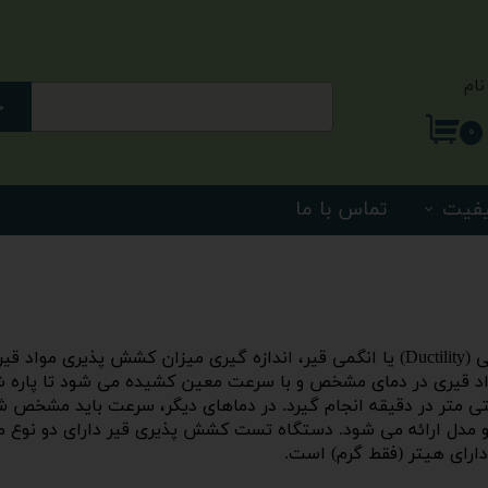
نام
ج
ری من
۰
اژه
یفیت
تماس با ما
اب کاربری
هدف از تدوین استاندارد تست کشش قیر، داکتیلیتی (Ductility) یا انگمی قیر، اندازه گی
اد قیری در دمای مشخص و با سرعت معین کشیده می شود تا پاره شو
 1میلی‌متر بوده و در دو مدل ارائه می شود. دستگاه تست کشش پذیری قیر دارای
دارای هیتر (فقط گرم) است.