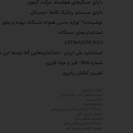
دارای حسگرهای هوشمند حرکت آزمون
دارای سیستم رباتیک کاملا دیجیتال
توضیحات* لوازم جانبی همراه دستگاه نبوده و بطور ج
استانداردهای دستگاه :
ASTMASTM D113
استاندارد ملی ایران : استانداردهایی که توسط این د
شماره 3866: قیر و مواد قیری
تعیین کشش پذیری​​​​​​​
کلمات کلیدی:
تست کشش قیر داکتیلیتی
داکتیلومتر
ductilometer
دستگاه آزمایش کشش پذیری قیر
کشش پذیری قیر
خاصیت انگمی قیر
دستگاه کشش انگمی قیر
تعیین کشش پذیری قیر