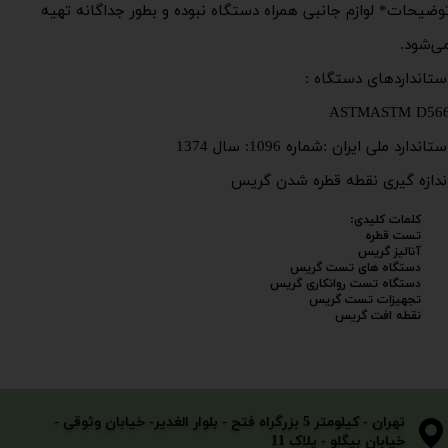
وضیحات* لوازم جانبی همراه دستگاه نبوده و بطور جداگانه تهیه
ی‌شود.
ستانداردهای دستگاه :
ASTMASTM D56
ستاندارد ملی ایران :شماره 1096: سال 1374
ندازه گیری نقطه قطره شدن گریس​​​​​​​
کلمات کلیدی:
تست قطره
آنالیز گریس
دستگاه های تست گریس
دستگاه تست روانکاری گریس
تجهیزات تست گریس
نقطه افت گریس
​​​​​​​تهران - کیلومتر 5 بزرگراه فتح - بلوار الغدیر- خیابان وثوقی -
خیابان بیگلو - پلاک 11