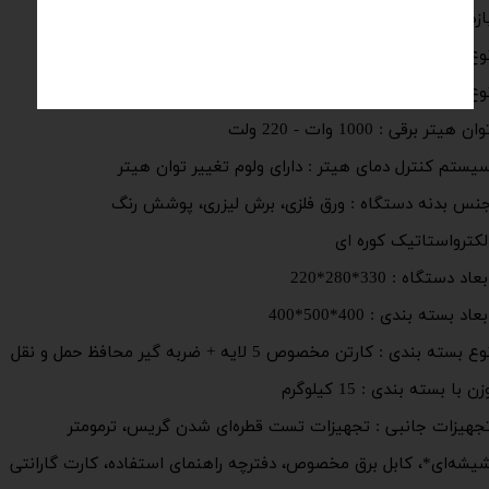
ازه دمایی : از دمای محیط تا 300 درجه سانتیگراد
وع ترمومتر : ترمومتر شیشه ایASTM (لوازم جانبی)*
وع نمایشگرندارد
وان هیتر برقی : 1000 وات - 220 ولت
یستم کنترل دمای هیتر : دارای ولوم تغییر توان هیتر
نس بدنه دستگاه : ورق فلزی، برش لیزری، پوشش رنگ
لکترواستاتیک کوره ای
بعاد دستگاه : 330*280*220
بعاد بسته بندی : 400*500*400
وع بسته بندی : کارتن مخصوص 5 لایه + ضربه گیر محافظ حمل و نقل
زن با بسته بندی : 15 کیلوگرم
جهیزات جانبی : تجهیزات تست قطره‌ای شدن گریس، ترمومتر
یشه‌ای*، کابل برق مخصوص، دفترچه راهنمای استفاده، کارت گارانتی