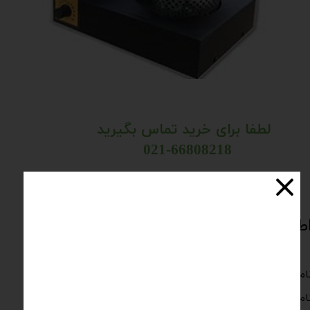
لطفا برای خرید تماس بگیرید
​​​​​​​
021-66808218
طلاعات فنی دستگاه :
ام دستگاه : تست نقطه قطره‌ای شدن گریس– مدل Eco
ام مدل : PT-1350 Eco