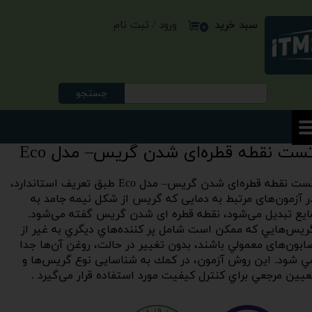
ورود
/
ثبت نام
سبد خرید
حساب کاربری من
۰
تغییر گذر واژه
سفارشات
جستجو
خروج از حساب کاربری
ست نقطه قطره‌ای شدن گریس– مدل Eco
تست نقطه قطره‌ای شدن گریس– مدل Eco طبق تعریف استاندارد،
ر آزمون‌های مرتبط به دمایی که گریس از شکل نیمه جامد به
ایع تبدیل می‌شود، نقطه قطره ای شدن گریس گفته می‌شود.
ریس‌هایي كه ممكن است شامل پر كننده‌هاي دیگري به غير از
ابون‌های معمولي باشند، بدون تغیير در حالت، روغن آن‌ها جدا
ي شود. این روش آزمون، در كمك به شناسایی نوع گریس‌ها و
عیين مرجعي براي كنترل كیفیت مورد استفاده قرار می‌گيرد .