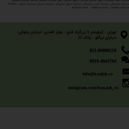
رامیک-تست سرامیک-ازمون سایش سرامیک-ازمون سایش-ازمون سرامیک-سنجش سایش سرامیک-سنجش
سرامیک-ساییدگی سرامیک-تست ساییدگی سرامیک-ازمون ساییدگی سرامیک-سایش سرامیک-سایش -Ceramic
abrasion tester - abrasion tester -Ceramic abrasio
​​​​​​​تهران - کیلومتر 5 بزرگراه فتح - بلوار الغدیر- خیابان وثوقی -
خیابان بیگلو - پلاک 11
​​​​​021-66808218
0919-4045704
info@iranlab.co
i
nstagram.com/iran.lab_co