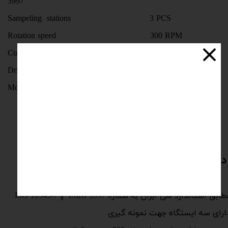
3997
Sampeling stations 3 PCS
Rotation speed 300 RPM
Cup material Aluminum
Drive power Electro motor
Monitor Digital 0~9999
ستگاه تست سایش سرامیک
ابق استاندارد ملی ایران به شماره ISIRI 3997 و ISO 10545-7
ارای سه ایستگاه جهت نمونه گیری