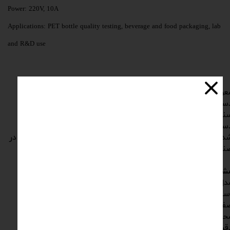
Power: 220V, 10A
Applications: PET bottle quality testing, beverage and food packaging, lab
and R&D use
عرفی دستگاه:
دستگاه Bottle Bursting Tester مدل PBT-60 ابزاری دقیق جهت
نجش مقاومت بطری‌ های پت در برابر فشار داخلی است. این
دستگاه مطابق استاندارد ملی ایران ISIRI 11610 طراحی
ده و مناسب برای کنترل کیفیت و ایمنی بطری‌های پلاستیکی در
نایع نوشیدنی و مواد غذایی است.
شخصات فنی:
دل دستگاه: PBT-60
تاندارد: ISIRI 11610
فحه نمایش: لمسی ۳.۵ اینچ
دوده اندازه‌گیری فشار: ۰ تا ۴۰ بار
ت اندازه‌گیری: ۰.۱ بار