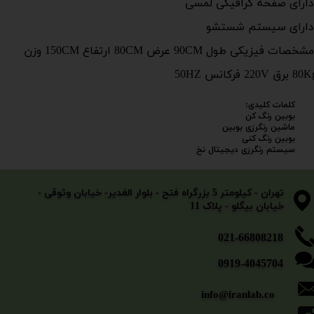
ارای صفحه گرافیکی لمسی
ارای سیستم شستشو
مشخصات فیزیکی طول 90CM عرض 80CM ارتفاع 150CM وزن
 برق 220V فرکانس 50HZ
کلمات کلیدی:
بوبین رنگ کن
ماشین رنگرزی بوبین
بوبین رنگ کنی
سیستم رنگرزی دیجیتال نخ
​​​​​​​تهران - کیلومتر 5 بزرگراه فتح - بلوار الغدیر- خیابان وثوقی -
خیابان بیگلو - پلاک 11
​​​​​021-66808218
0919-4045704
info@iranlab.co