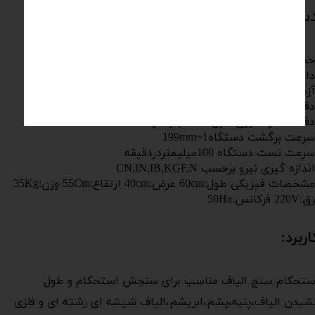
ستگاه استحکام سنج الیاف - تک لیف
مشخصات فیزیکی طول:60cm عرض:40cm ارتفاع:55Cm وزن:35Kg
220V فرکانس:50Hz
اربرد:
ستحکام سنج الیاف مناسب برای سنجش استحکام و طول
شیدن الیاف،پنبه،پشم،ابریشم،الیاف شیشه ای رشته ای و فلزی