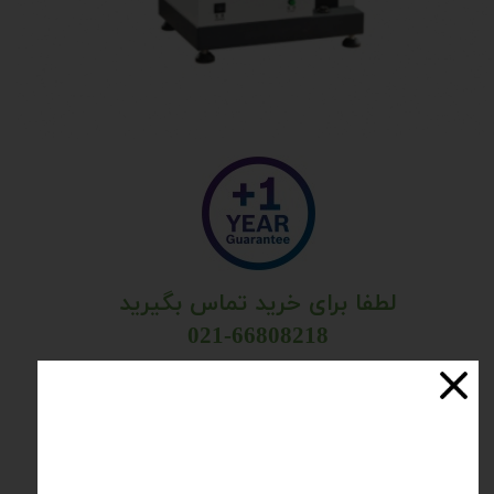
لطفا برای خرید تماس بگیرید
021-66808218